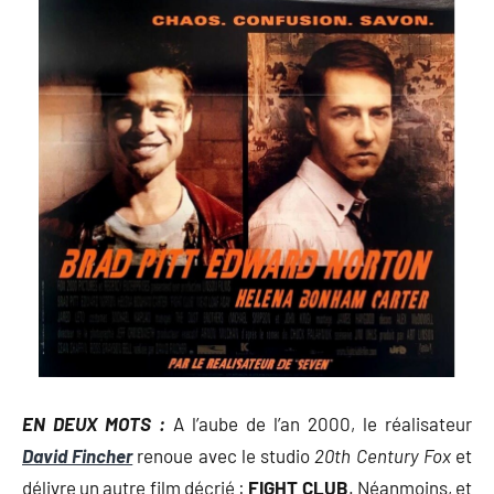
EN DEUX MOTS :
A l’aube de l’an 2000, le réalisateur
David Fincher
renoue avec le studio
20th Century Fox
et
délivre un autre film décrié :
FIGHT CLUB
. Néanmoins, et