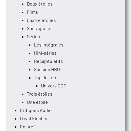
Deux étoiles
Films
Quatre étoiles
Sans spoiler
Séries
Les intégrales
Mini-séries
Récapitulatifs
Session HBO
Top du Top
Univers GOT
Trois étoiles
Une étoile
Critiques Audio
David Fincher
En bref