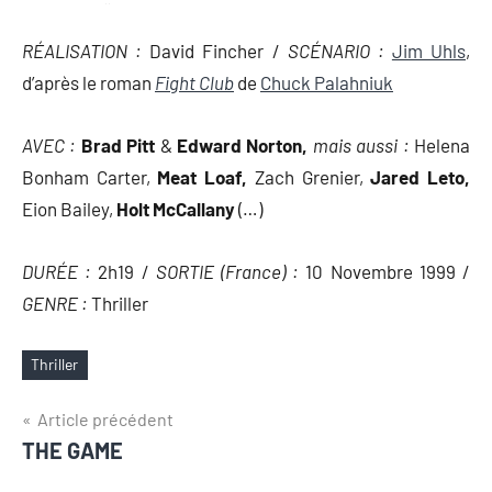
RÉALISATION :
David Fincher /
SCÉNARIO :
Jim Uhls
,
d’après le roman
Fight Club
de
Chuck Palahniuk
AVEC :
Brad Pitt
&
Edward Norton,
mais aussi :
Helena
Bonham Carter,
Meat Loaf,
Zach Grenier,
Jared Leto,
Eion Bailey,
Holt McCallany
(…)
DURÉE :
2h19 /
SORTIE (France) :
10 Novembre 1999 /
GENRE :
Thriller
Thriller
Étiquettes
Navigation
Article précédent
THE GAME
de