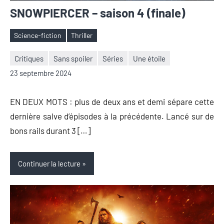
SNOWPIERCER – saison 4 (finale)
Science-fiction
Thriller
Étiquettes
Critiques
Sans spoiler
Séries
Une étoile
Nicolas
Aucun
23 septembre 2024
Auger
commentaire
EN DEUX MOTS : plus de deux ans et demi sépare cette
dernière salve d’épisodes à la précédente. Lancé sur de
bons rails durant 3 […]
Continuer la lecture