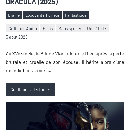
DRACULA (2025)
Drame
Épouvante-horreur
Fantastique
Étiquettes
Critiques Audio
Films
Sans spoiler
Une étoile
Nicolas
Aucun
5 août 2025
Auger
commentaire
Au XVe siècle, le Prince Vladimir renie Dieu après la perte
brutale et cruelle de son épouse. Il hérite alors d’une
malédiction : la vie […]
Continuer la lecture