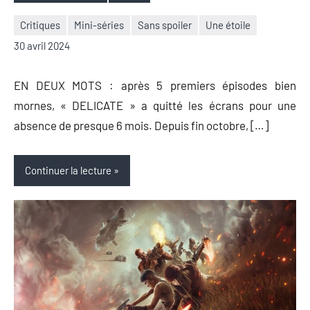
Étiquettes
Critiques
Mini-séries
Sans spoiler
Une étoile
Nicolas
1
30 avril 2024
Auger
commentaire
EN DEUX MOTS : après 5 premiers épisodes bien
mornes, « DELICATE » a quitté les écrans pour une
absence de presque 6 mois. Depuis fin octobre, […]
Continuer la lecture