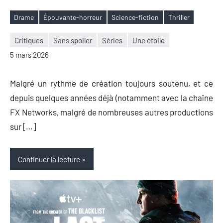
Drame
Épouvante-horreur
Science-fiction
Thriller
Étiquettes
Critiques
Sans spoiler
Séries
Une étoile
Nicolas
Aucun
5 mars 2026
Auger
commentaire
Malgré un rythme de création toujours soutenu, et ce
depuis quelques années déjà (notamment avec la chaîne
FX Networks, malgré de nombreuses autres productions
sur […]
Continuer la lecture