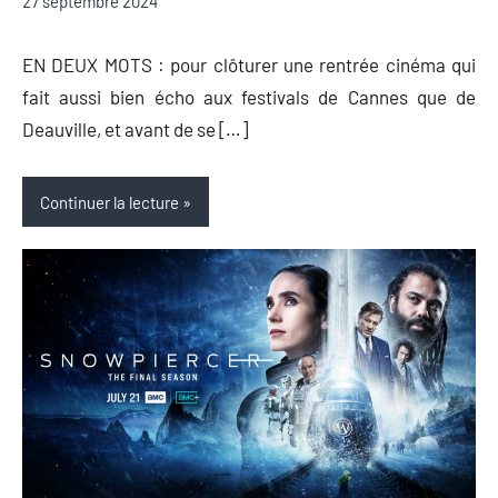
27 septembre 2024
Auger
commentaire
EN DEUX MOTS : pour clôturer une rentrée cinéma qui
fait aussi bien écho aux festivals de Cannes que de
Deauville, et avant de se […]
Continuer la lecture