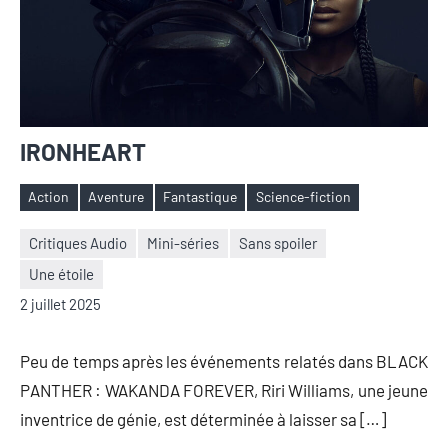
IRONHEART
Action
Aventure
Fantastique
Science-fiction
Étiquettes
Critiques Audio
Mini-séries
Sans spoiler
Une étoile
Nicolas
Aucun
2 juillet 2025
Auger
commentaire
Peu de temps après les événements relatés dans BLACK
PANTHER : WAKANDA FOREVER, Riri Williams, une jeune
inventrice de génie, est déterminée à laisser sa […]