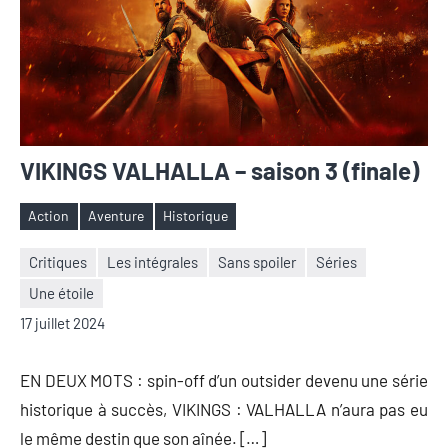
VIKINGS VALHALLA – saison 3 (finale)
Action
Aventure
Historique
Étiquettes
Critiques
Les intégrales
Sans spoiler
Séries
Une étoile
Nicolas
Aucun
17 juillet 2024
Auger
commentaire
EN DEUX MOTS : spin-off d’un outsider devenu une série
historique à succès, VIKINGS : VALHALLA n’aura pas eu
le même destin que son aînée. […]