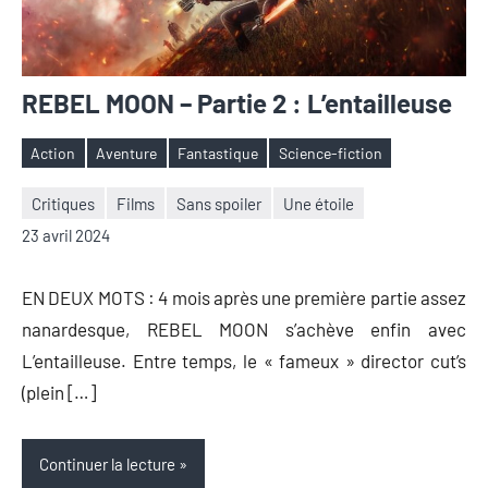
REBEL MOON – Partie 2 : L’entailleuse
Action
Aventure
Fantastique
Science-fiction
Étiquettes
Critiques
Films
Sans spoiler
Une étoile
Nicolas
Aucun
23 avril 2024
Auger
commentaire
EN DEUX MOTS : 4 mois après une première partie assez
nanardesque, REBEL MOON s’achève enfin avec
L’entailleuse. Entre temps, le « fameux » director cut’s
(plein […]
Continuer la lecture