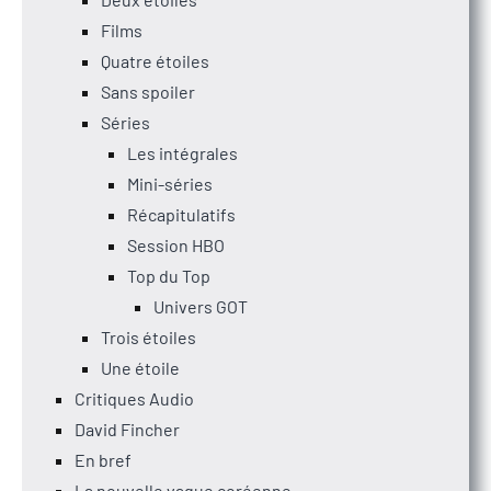
Films
Quatre étoiles
Sans spoiler
Séries
Les intégrales
Mini-séries
Récapitulatifs
Session HBO
Top du Top
Univers GOT
Trois étoiles
Une étoile
Critiques Audio
David Fincher
En bref
La nouvelle vague coréenne