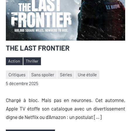
THE LAST FRONTIER
Action
Thriller
Étiquettes
Critiques
Sans spoiler
Séries
Une étoile
Nicolas
Aucun
5 décembre 2025
Auger
commentaire
Chargé à bloc. Mais pas en neurones. Cet automne,
Apple TV étoffe son catalogue avec un divertissement
digne de Netflix ou d’Amazon : un postulat […]