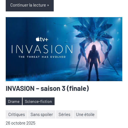
Continuer la lecture
INVASION – saison 3 (finale)
Drame
Science-fiction
Étiquettes
Critiques
Sans spoiler
Séries
Une étoile
Nicolas
Aucun
26 octobre 2025