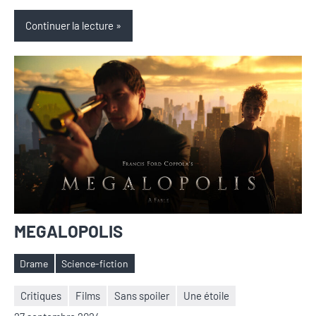
Continuer la lecture
MEGALOPOLIS
Drame
Science-fiction
Étiquettes
Critiques
Films
Sans spoiler
Une étoile
Nicolas
Aucun