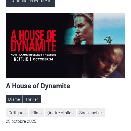
Continuer la lecture
A House of Dynamite
Drame
Thriller
Étiquettes
Critiques
Films
Quatre étoiles
Sans spoiler
Nicolas
Aucun
25 octobre 2025
Auger
commentaire