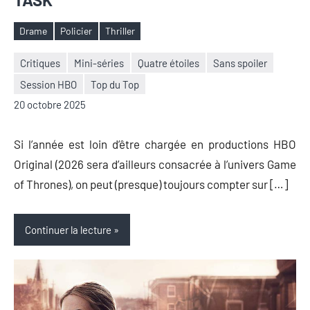
Drame
Policier
Thriller
Étiquettes
Critiques
Mini-séries
Quatre étoiles
Sans spoiler
Session HBO
Top du Top
Nicolas
1
20 octobre 2025
Auger
commentaire
Si l’année est loin d’être chargée en productions HBO
Original (2026 sera d’ailleurs consacrée à l’univers Game
of Thrones), on peut (presque) toujours compter sur […]
Continuer la lecture