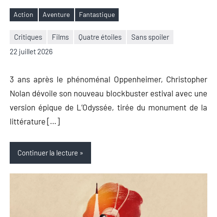
Action
Aventure
Fantastique
Étiquettes
Critiques
Films
Quatre étoiles
Sans spoiler
Nicolas
Aucun
22 juillet 2026
Auger
commentaire
3 ans après le phénoménal Oppenheimer, Christopher
Nolan dévoile son nouveau blockbuster estival avec une
version épique de L’Odyssée, tirée du monument de la
littérature […]
Continuer la lecture