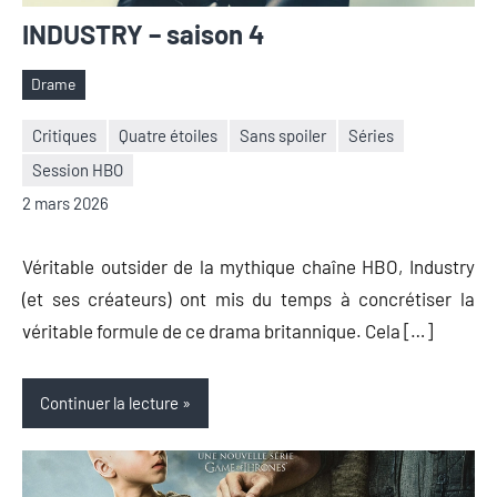
INDUSTRY – saison 4
Drame
Étiquettes
Critiques
Quatre étoiles
Sans spoiler
Séries
Session HBO
Nicolas
Aucun
2 mars 2026
Auger
commentaire
Véritable outsider de la mythique chaîne HBO, Industry
(et ses créateurs) ont mis du temps à concrétiser la
véritable formule de ce drama britannique. Cela […]
Continuer la lecture