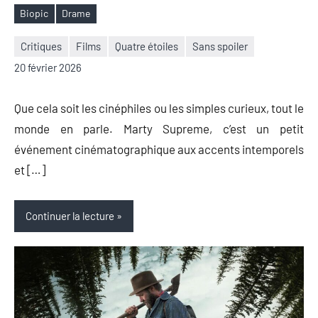
Biopic
Drame
Étiquettes
Critiques
Films
Quatre étoiles
Sans spoiler
Nicolas
Aucun
20 février 2026
Auger
commentaire
Que cela soit les cinéphiles ou les simples curieux, tout le
monde en parle. Marty Supreme, c’est un petit
événement cinématographique aux accents intemporels
et […]
Continuer la lecture