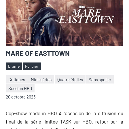
MARE OF EASTTOWN
Drame
Policier
Étiquettes
Critiques
Mini-séries
Quatre étoiles
Sans spoiler
Session HBO
Nicolas
1
20 octobre 2025
Auger
commentaire
Cop-show made in HBO À l’occasion de la diffusion du
final de la série limitée TASK sur HBO, retour sur la