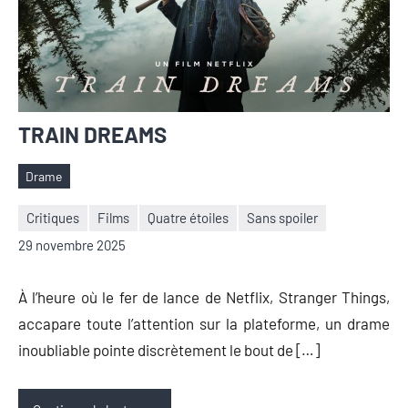
TRAIN DREAMS
Drame
Étiquettes
Critiques
Films
Quatre étoiles
Sans spoiler
Nicolas
Aucun
29 novembre 2025
Auger
commentaire
À l’heure où le fer de lance de Netflix, Stranger Things,
accapare toute l’attention sur la plateforme, un drame
inoubliable pointe discrètement le bout de […]