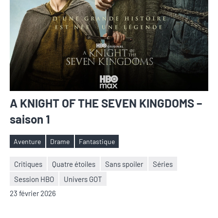
A KNIGHT OF THE SEVEN KINGDOMS –
saison 1
Aventure
Drame
Fantastique
Étiquettes
Critiques
Quatre étoiles
Sans spoiler
Séries
Session HBO
Univers GOT
Nicolas
Aucun
23 février 2026
Auger
commentaire