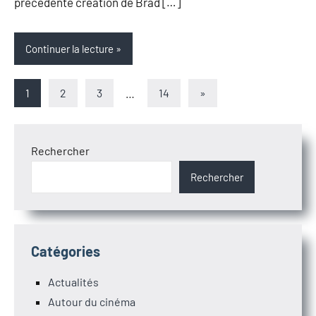
précédente création de Brad […]
Continuer la lecture
Pagination
Articles
1
2
3
…
14
»
suivants
des
publications
Rechercher
Rechercher
Catégories
Actualités
Autour du cinéma