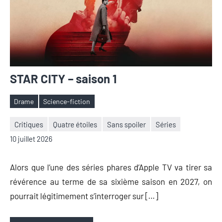
STAR CITY – saison 1
Drame
Science-fiction
Étiquettes
Critiques
Quatre étoiles
Sans spoiler
Séries
Nicolas
Aucun
10 juillet 2026
Auger
commentaire
Alors que l’une des séries phares d’Apple TV va tirer sa
révérence au terme de sa sixième saison en 2027, on
pourrait légitimement s’interroger sur […]