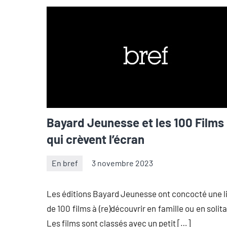
Bayard Jeunesse et les 100 Films
qui crèvent l’écran
En bref
3 novembre 2023
Thibaut
Aucun
Démare
commentaire
Les éditions Bayard Jeunesse ont concocté une l
de 100 films à (re)découvrir en famille ou en solita
Les films sont classés avec un petit […]