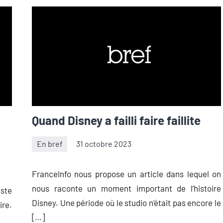
Quand Disney a failli faire faillite
En bref
31 octobre 2023
Thibaut
Aucun
Démare
commentaire
FranceInfo nous propose un article dans lequel on
nous raconte un moment important de l’histoire
iste
Disney. Une période où le studio n’était pas encore le
ire.
[…]