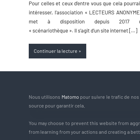
Pour celles et ceux d’entre vous que cela pourra
intéresser, l’association « LECTEURS ANONYME
met à disposition depuis 2017 
« scénariothèque ». Il s’agit d’un site internet […]
Continuer la lecture
Nous utilisons
Matomo
pour suivre le trafic de no
source pour garantir cela.
You may choose to prevent this website from aggreg
from learning from your actions and creating a bet