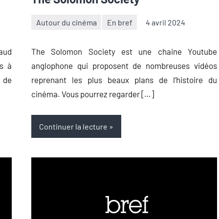
Autour du cinéma
En bref
4 avril 2024
Thibaut
Aucun
Démare
commentaire
aud
The Solomon Society est une chaine Youtube
s à
anglophone qui proposent de nombreuses vidéos
s de
reprenant les plus beaux plans de l’histoire du
cinéma. Vous pourrez regarder […]
Continuer la lecture