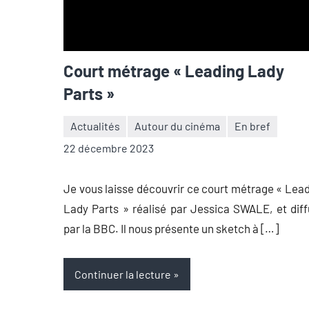
Court métrage « Leading Lady
Parts »
Actualités
Autour du cinéma
En bref
Thibaut
Aucun
22 décembre 2023
Démare
commentaire
Je vous laisse découvrir ce court métrage « Lea
Lady Parts » réalisé par Jessica SWALE, et dif
par la BBC. Il nous présente un sketch à […]
Continuer la lecture