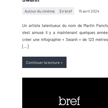
Autour du cinéma
En bref
15 avril 2024
Thibaut
Aucun
Démare
commentaire
Un artiste talentueux du nom de Martin Panch
s’est amusé il y a maintenant quelques année
créer une infographie « Swanh » de 123 mètre
[…]
Continuer la lecture