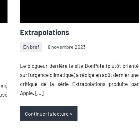
Extrapolations
En bref
8 novembre 2023
Thibaut
Aucun
Démare
commentaire
Le blogueur derrière le site BonPote (plutôt orienté
sur l’urgence climatique) a rédigé en août dernier une
critique de la série Extrapolations produite par
ding
Apple. […]
fusé
Continuer la lecture