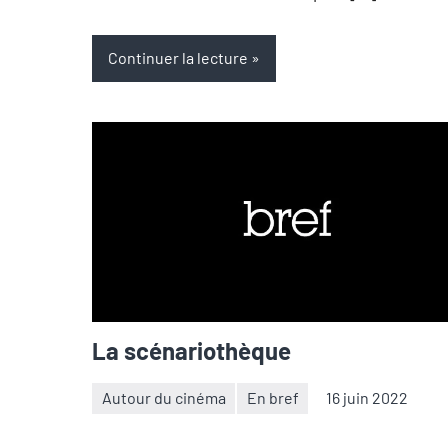
Continuer la lecture
La scénariothèque
Autour du cinéma
En bref
16 juin 2022
Thibaut
Aucun
Démare
commentaire