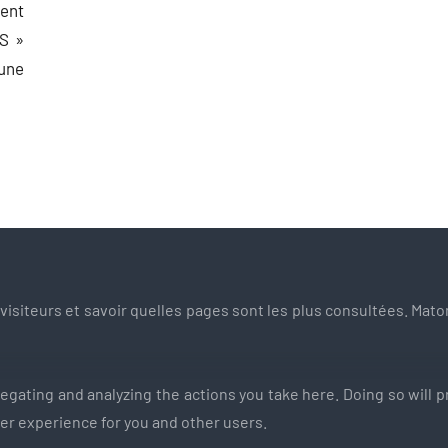
ient
S »
une
s visiteurs et savoir quelles pages sont les plus consultées. M
ating and analyzing the actions you take here. Doing so will pr
ter experience for you and other users.