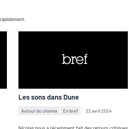
r rapidement.
Les sons dans Dune
Autour du cinéma
En bref
22 avril 2024
Thibaut
Aucun
Démare
commentaire
Nicolas nous a récemment fait des retours critiques