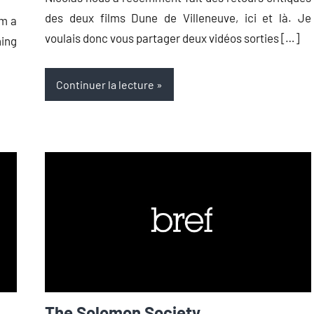
des deux films Dune de Villeneuve, ici et là. Je
om a
voulais donc vous partager deux vidéos sorties […]
hing
Continuer la lecture
The Solomon Society