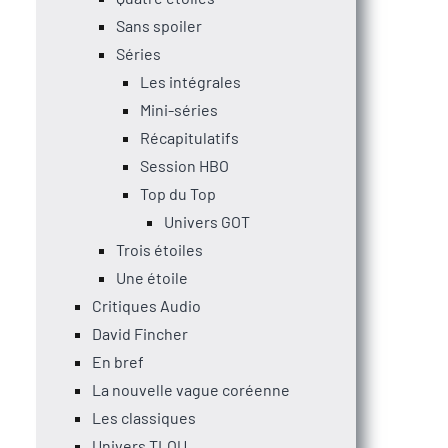
Sans spoiler
Séries
Les intégrales
Mini-séries
Récapitulatifs
Session HBO
Top du Top
Univers GOT
Trois étoiles
Une étoile
Critiques Audio
David Fincher
En bref
La nouvelle vague coréenne
Les classiques
Univers TLOU