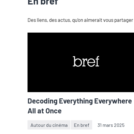
En bref
Des liens, des actus, qu’on aimerait vous partage
Decoding Everything Everywhere
All at Once
Autour du cinéma
En bref
31 mars 2025
Thibaut
Aucun