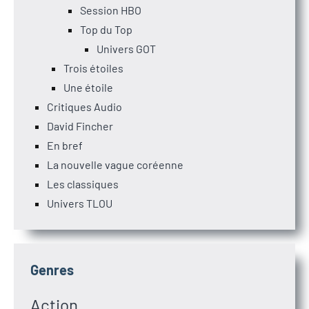
Session HBO
Top du Top
Univers GOT
Trois étoiles
Une étoile
Critiques Audio
David Fincher
En bref
La nouvelle vague coréenne
Les classiques
Univers TLOU
Genres
Action