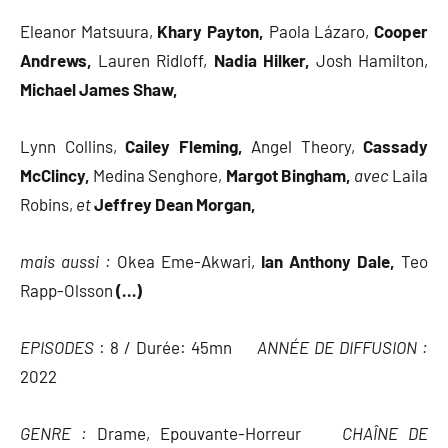
Eleanor Matsuura,
Khary Payton,
Paola Lázaro,
Cooper
Andrews,
Lauren Ridloff,
Nadia Hilker,
Josh Hamilton,
Michael James Shaw,
Lynn Collins,
Cailey Fleming,
Angel Theory,
Cassady
McClincy,
Medina Senghore,
Margot Bingham,
avec
Laila
Robins,
et
Jeffrey Dean Morgan,
mais aussi :
Okea Eme-Akwari,
Ian Anthony Dale,
Teo
Rapp-Olsson
(…)
EPISODES
: 8 / Durée: 45mn
ANNÉE DE DIFFUSION :
2022
GENRE :
Drame, Epouvante-Horreur
CHAÎNE DE