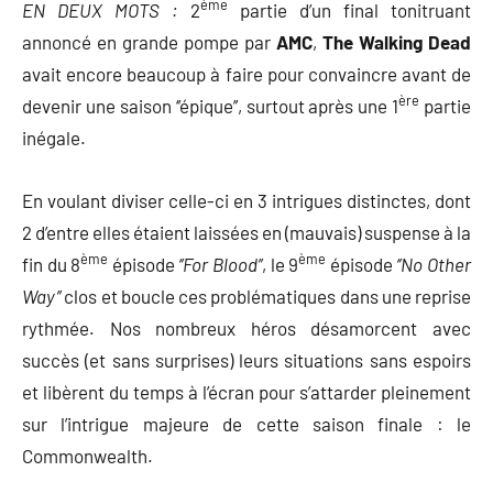
ème
EN DEUX MOTS :
2
partie d’un final tonitruant
annoncé en grande pompe par
AMC
,
The Walking Dead
avait encore beaucoup à faire pour convaincre avant de
ère
devenir une saison ‘’épique’’, surtout après une 1
partie
inégale.
En voulant diviser celle-ci en 3 intrigues distinctes, dont
2 d’entre elles étaient laissées en (mauvais) suspense à la
ème
ème
fin du 8
épisode
‘’For Blood’’
, le 9
épisode
‘’No Other
Way’’
clos et boucle ces problématiques dans une reprise
rythmée. Nos nombreux héros désamorcent avec
succès (et sans surprises) leurs situations sans espoirs
et libèrent du temps à l’écran pour s’attarder pleinement
sur l’intrigue majeure de cette saison finale : le
Commonwealth.