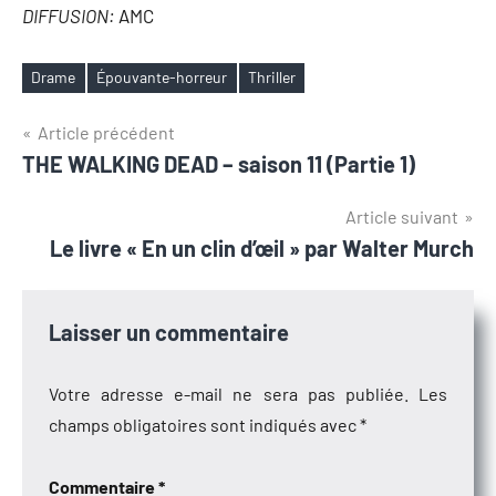
DIFFUSION:
AMC
Drame
Épouvante-horreur
Thriller
Étiquettes
Navigation
Article précédent
THE WALKING DEAD – saison 11 (Partie 1)
de
l’article
Article suivant
Le livre « En un clin d’œil » par Walter Murch
Laisser un commentaire
Votre adresse e-mail ne sera pas publiée.
Les
champs obligatoires sont indiqués avec
*
Commentaire
*