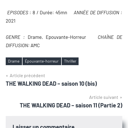
EPISODES
: 8 / Durée: 45mn
ANNÉE DE DIFFUSION :
2021
GENRE :
Drame, Epouvante-Horreur
CHAÎNE DE
DIFFUSION:
AMC
Drame
Épouvante-horreur
Thriller
Étiquettes
Navigation
Article précédent
THE WALKING DEAD – saison 10 (bis)
de
l’article
Article suivant
THE WALKING DEAD – saison 11 (Partie 2)
Laisser un commentaire