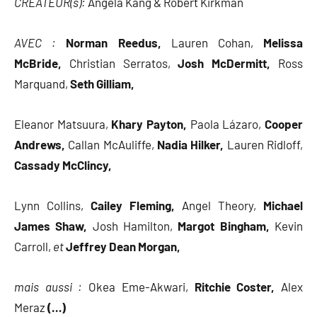
CREATEUR(s):
Angela Kang & Robert Kirkman
AVEC :
Norman Reedus,
Lauren Cohan,
Melissa
McBride,
Christian Serratos,
Josh McDermitt,
Ross
Marquand,
Seth Gilliam,
Eleanor Matsuura,
Khary Payton,
Paola Lázaro,
Cooper
Andrews,
Callan McAuliffe,
Nadia Hilker,
Lauren Ridloff,
Cassady McClincy,
Lynn Collins,
Cailey Fleming,
Angel Theory,
Michael
James Shaw,
Josh Hamilton,
Margot Bingham,
Kevin
Carroll,
et
Jeffrey Dean Morgan,
mais aussi :
Okea Eme-Akwari,
Ritchie Coster,
Alex
Meraz
(…)