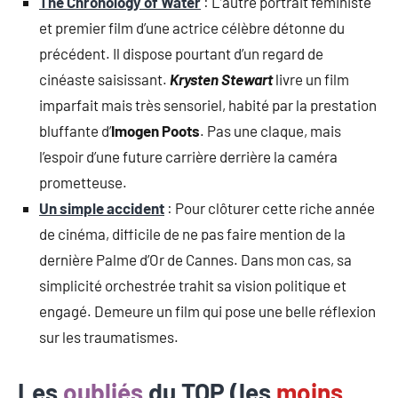
The Chronology of Water
: L’autre portrait féministe
et premier film d’une actrice célèbre détonne du
précédent. Il dispose pourtant d’un regard de
cinéaste saisissant.
Krysten Stewart
livre un film
imparfait mais très sensoriel, habité par la prestation
bluffante d’
Imogen Poots
. Pas une claque, mais
l’espoir d’une future carrière derrière la caméra
prometteuse.
Un simple accident
: Pour clôturer cette riche année
de cinéma, difficile de ne pas faire mention de la
dernière Palme d’Or de Cannes. Dans mon cas, sa
simplicité orchestrée trahit sa vision politique et
engagé. Demeure un film qui pose une belle réflexion
sur les traumatismes.
Les
oubliés
du TOP (les
moins