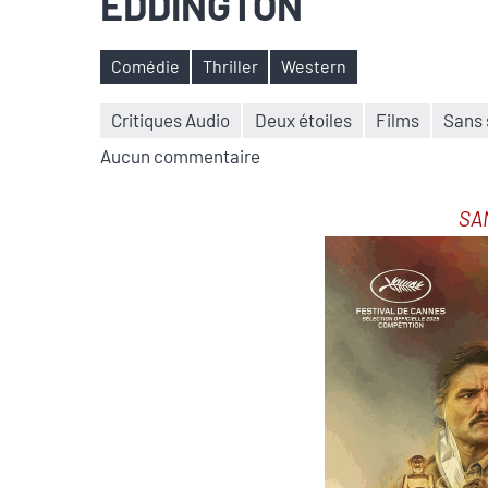
EDDINGTON
Comédie
Thriller
Western
Étiquettes
Critiques Audio
Deux étoiles
Films
Sans 
Aucun commentaire