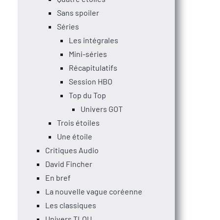
Sans spoiler
Séries
Les intégrales
Mini-séries
Récapitulatifs
Session HBO
Top du Top
Univers GOT
Trois étoiles
Une étoile
Critiques Audio
David Fincher
En bref
La nouvelle vague coréenne
Les classiques
Univers TLOU