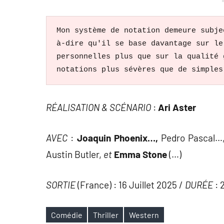
Mon système de notation demeure subje
à-dire qu'il se base davantage sur le
personnelles plus que sur la qualité 
notations plus sévères que de simples
RÉALISATION & SCÉNARIO
:
Ari Aster
AVEC
:
Joaquin Phoenix
…,
Pedro Pascal…
Austin Butler
,
et
Emma Stone
(…)
SORTIE
(France) : 16 Juillet 2025 /
DURÉE
: 
Comédie
Thriller
Western
Étiquettes