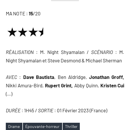
MA NOTE :
15
/20
RÉALISATION
: M. Night Shyamalan /
SCÉNARIO
: M.
Night Shyamalan et Steve Desmond & Michael Sherman
AVEC
:
Dave Bautista
, Ben Aldridge,
Jonathan Groff,
Nikki Amura-Bird,
Rupert Grint,
Abby Quinn,
Kristen Cui
(…)
DURÉE
: 1H45 /
SORTIE
: 01 Février 2023 (France)
Drame
Épouvante-horreur
Thriller
Étiquettes