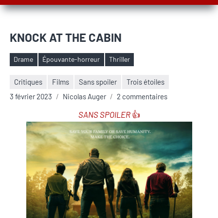
KNOCK AT THE CABIN
Drame
Épouvante-horreur
Thriller
Étiquettes
Critiques
Films
Sans spoiler
Trois étoiles
3 février 2023
Nicolas Auger
2 commentaires