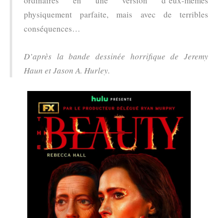
ordinaires en une version d’eux-mêmes
physiquement parfaite, mais avec de terribles
conséquences…
D’après la bande dessinée horrifique de Jeremy
Haun et Jason A. Hurley.