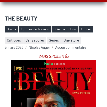
THE BEAUTY
Drame
Épouvante-horreur
Science-fiction
Thriller
Étiquettes
Critiques
Sans spoiler
Séries
Une étoile
5 mars 2026
Nicolas Auger
Aucun commentaire