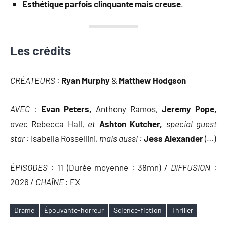
Esthétique parfois clinquante mais creuse
.
Les crédits
CRÉATEURS
:
Ryan Murphy
&
Matthew Hodgson
AVEC
:
Evan Peters,
Anthony Ramos,
Jeremy Pope,
avec
Rebecca Hall,
et
Ashton Kutcher,
special guest
star :
Isabella Rossellini,
mais aussi :
Jess Alexander
(…)
ÉPISODES
: 11 (Durée moyenne : 38mn) /
DIFFUSION
:
2026 /
CHAÎNE
: FX
Drame
Épouvante-horreur
Science-fiction
Thriller
Étiquettes