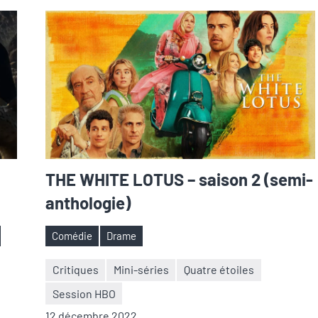
THE WHITE LOTUS – saison 2 (semi-
anthologie)
Comédie
Drame
Étiquettes
Critiques
Mini-séries
Quatre étoiles
Session HBO
Nicolas
2
12 décembre 2022