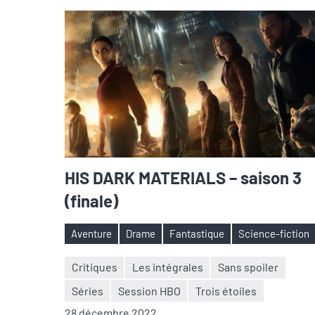
HIS DARK MATERIALS – saison 3
(finale)
Aventure
Drame
Fantastique
Science-fiction
Étiquettes
Critiques
Les intégrales
Sans spoiler
Séries
Session HBO
Trois étoiles
Nicolas
Aucun
28 décembre 2022