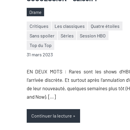
Drame
Étiquettes
Critiques
Les classiques
Quatre étoiles
Sans spoiler
Séries
Session HBO
Nicolas
7
Top du Top
Auger
commentaires
31 mars 2023
EN DEUX MOTS : Rares sont les shows d’HB
l’arrivée discrète. Et surtout après l’annulation d
de leur nouveauté, quelques semaines plus tôt (
and Now). […]
Continuer la lecture