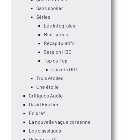
Sans spoiler
Séries
Les intégrales
Mini-séries
Récapitulatifs
Session HBO
Top du Top
Univers GOT
Trois étoiles
Une étoile
Critiques Audio
David Fincher
En bref
La nouvelle vague coréenne
Les classiques
Univers TLOU