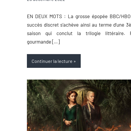
Auger
commentaire
EN DEUX MOTS : La grosse épopée BBC/HBO
succès discret s’achève ainsi au terme d’une 
saison qui conclut la trilogie littéraire. 
gourmande […]
Continuer la lecture