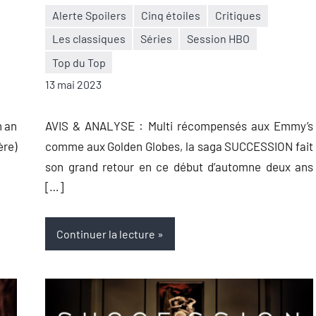
Alerte Spoilers
Cinq étoiles
Critiques
Les classiques
Séries
Session HBO
Nicolas
1
Top du Top
Auger
commentaire
13 mai 2023
n an
AVIS & ANALYSE : Multi récompensés aux Emmy’s
ère)
comme aux Golden Globes, la saga SUCCESSION fait
son grand retour en ce début d’automne deux ans
[…]
Continuer la lecture