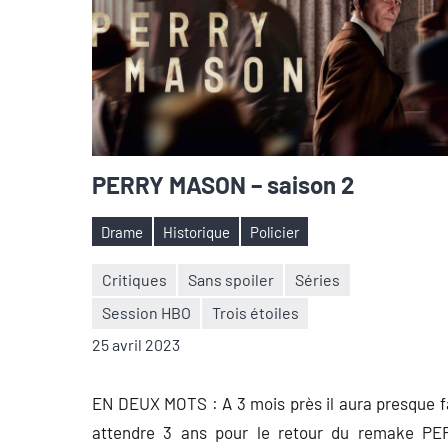
PERRY MASON – saison 2
Drame
Historique
Policier
Étiquettes
Critiques
Sans spoiler
Séries
Session HBO
Trois étoiles
Nicolas
Aucun
25 avril 2023
Auger
commentaire
EN DEUX MOTS : A 3 mois près il aura presque f
attendre 3 ans pour le retour du remake PE