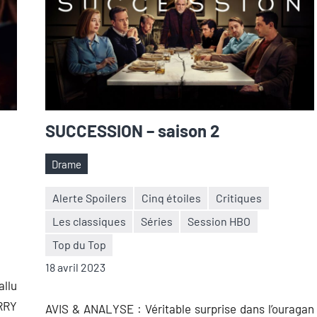
SUCCESSION – saison 2
Drame
Étiquettes
Alerte Spoilers
Cinq étoiles
Critiques
Les classiques
Séries
Session HBO
Nicolas
3
Top du Top
Auger
commentaires
18 avril 2023
allu
RRY
AVIS & ANALYSE : Véritable surprise dans l’ouragan