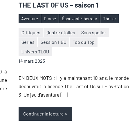
THE LAST OF US – saison 1
Aventure
Drame
Épouvante-horreur
Thriller
Étiquettes
Critiques
Quatre étoiles
Sans spoiler
Séries
Session HBO
Top du Top
Nicolas
2
Univers TLOU
Auger
commentaires
14 mars 2023
O à
EN DEUX MOTS : Il y a maintenant 10 ans, le monde
’une
découvrait la licence The Last of Us sur PlayStation
Here
3. Un jeu d’aventure […]
Continuer la lecture