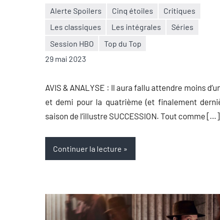
Alerte Spoilers
Cinq étoiles
Critiques
Les classiques
Les intégrales
Séries
Nicolas
1
Session HBO
Top du Top
Auger
commentaire
29 mai 2023
AVIS & ANALYSE : Il aura fallu attendre moins d’u
et demi pour la quatrième (et finalement derni
saison de l’illustre SUCCESSION. Tout comme […]
Continuer la lecture