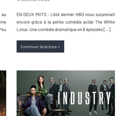
Auger
commentaires
 au
EN DEUX MOTS : L’été dernier HBO nous surprenait
3ème
encore grâce à la petite comédie acide The White
Peu
Lotus. Une comédie dramatique en 6 épisodes […]
Continuer la lecture