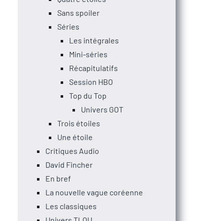
Sans spoiler
Séries
Les intégrales
Mini-séries
Récapitulatifs
Session HBO
Top du Top
Univers GOT
Trois étoiles
Une étoile
Critiques Audio
David Fincher
En bref
La nouvelle vague coréenne
Les classiques
Univers TLOU