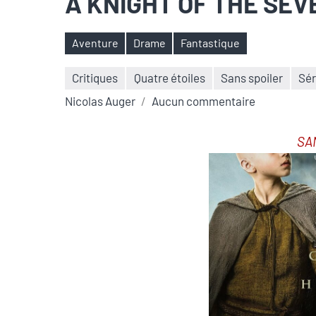
A KNIGHT OF THE SEVE
Aventure
Drame
Fantastique
Étiquettes
Critiques
Quatre étoiles
Sans spoiler
Sér
Nicolas Auger
Aucun commentaire