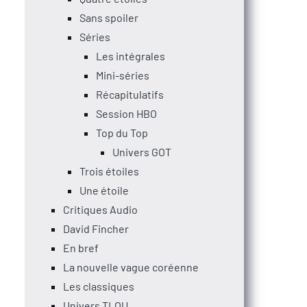
Sans spoiler
Séries
Les intégrales
Mini-séries
Récapitulatifs
Session HBO
Top du Top
Univers GOT
Trois étoiles
Une étoile
Critiques Audio
David Fincher
En bref
La nouvelle vague coréenne
Les classiques
Univers TLOU