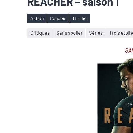
REACHER – saison 1
Action
Policier
Thriller
Étiquettes
Critiques
Sans spoiler
Séries
Trois étoil