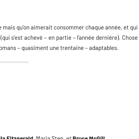
e mais qu’on aimerait consommer chaque année, et qui
(qui s’est achevé – en partie – l’année dernière). Chose
 romans – quasiment une trentaine – adaptables.
la Fitzgerald,
Maria Sten,
et
Bruce McGill,