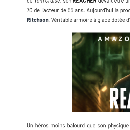
de
Tom Cruise
, son
REACHER
devait être u
70 de l’acteur de 55 ans. Aujourd’hui la p
Ritchson
. Véritable armoire à glace dotée 
Un héros moins balourd que son physique bo