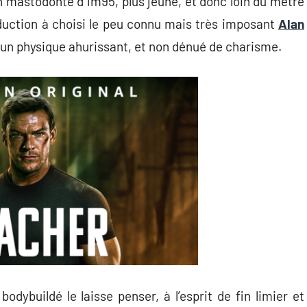
n mastodonte d’1m95, plus jeune, et donc loin du mètre
roduction à choisi le peu connu mais très imposant
Alan
d’un physique ahurissant, et non dénué de charisme.
dybuildé le laisse penser, à l’esprit de fin limier et