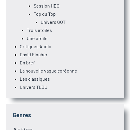
Session HBO
Top du Top
Univers GOT
Trois étoiles
Une étoile
Critiques Audio
David Fincher
En bref
La nouvelle vague coréenne
Les classiques
Univers TLOU
Genres
Action