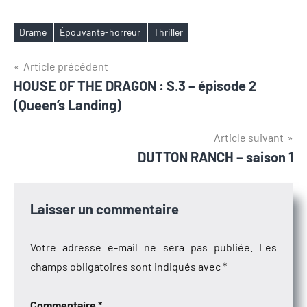
Drame
Épouvante-horreur
Thriller
Étiquettes
Navigation
Article précédent
HOUSE OF THE DRAGON : S.3 – épisode 2
de
(Queen’s Landing)
l’article
Article suivant
DUTTON RANCH – saison 1
Laisser un commentaire
Votre adresse e-mail ne sera pas publiée.
Les
champs obligatoires sont indiqués avec
*
Commentaire
*