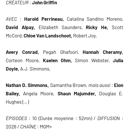
CRÉATEUR
:
John Griffin
AVEC :
Harold Perrineau,
Catalina Sandino Moreno,
David Alpay,
Elizabeth Saunders,
Ricky He,
Scott
McCord,
Chloe Van Landschoot,
Robert Joy,
Avery Conrad,
Pegah Ghafoori,
Hannah Cheramy,
Corteon Moore,
Kaelen Ohm,
Simon Webster,
Julia
Doyle,
A.J. Simmons,
Nathan D. Simmons,
Samantha Brown,
mais aussi :
Eion
Bailey,
Angela Moore,
Shaun Majumder,
Douglas E.
Hughes (…)
ÉPISODES
: 10 (Durée moyenne : 52mn) /
DIFFUSION
:
2026 /
CHAÎNE
: MGM+