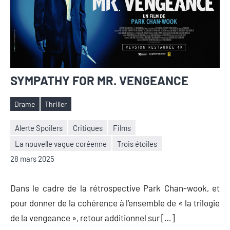
SYMPATHY FOR MR. VENGEANCE
Drame
Thriller
Étiquettes
Alerte Spoilers
Critiques
Films
La nouvelle vague coréenne
Trois étoiles
Nicolas
Aucun
28 mars 2025
Auger
commentaire
Dans le cadre de la rétrospective Park Chan-wook, et
pour donner de la cohérence à l’ensemble de « la trilogie
de la vengeance », retour additionnel sur […]