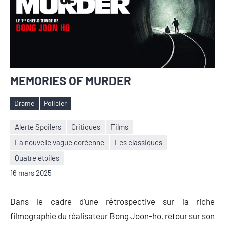
MEMORIES OF MURDER
Drame
Policier
Étiquettes
Alerte Spoilers
Critiques
Films
La nouvelle vague coréenne
Les classiques
Nicolas
Aucun
Quatre étoiles
Auger
commentaire
16 mars 2025
Dans le cadre d’une rétrospective sur la riche
filmographie du réalisateur Bong Joon-ho, retour sur son