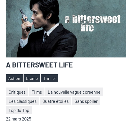
A BITTERSWEET LIFE
Action
Drame
Thriller
Étiquettes
Critiques
Films
La nouvelle vague coréenne
Les classiques
Quatre étoiles
Sans spoiler
Nicolas
Aucun
Top du Top
Auger
commentaire
22 mars 2025