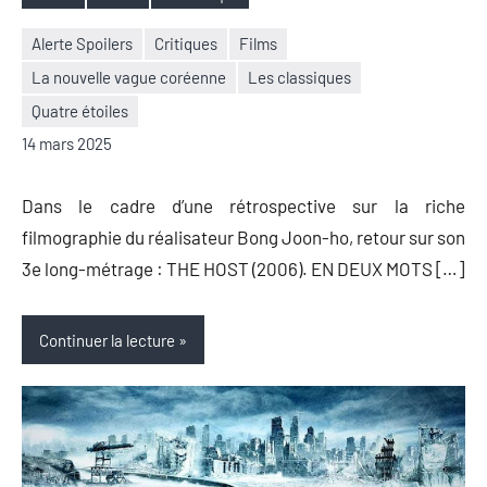
Étiquettes
Alerte Spoilers
Critiques
Films
La nouvelle vague coréenne
Les classiques
Nicolas
Aucun
Quatre étoiles
Auger
commentaire
14 mars 2025
Dans le cadre d’une rétrospective sur la riche
filmographie du réalisateur Bong Joon-ho, retour sur son
3e long-métrage : THE HOST (2006). EN DEUX MOTS […]
Continuer la lecture