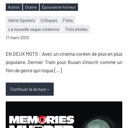
Action
Drame
Épouvante-horreur
Étiquettes
Alerte Spoilers
Critiques
Films
La nouvelle vague coréenne
Trois étoiles
Nicolas
Aucun
17 mars 2025
Auger
commentaire
EN DEUX MOTS : Avec un cinéma coréen de plus en plus
populaire, Dernier Train pour Busan s’inscrit comme un
film de genre qui risque […]
Continuer la lecture