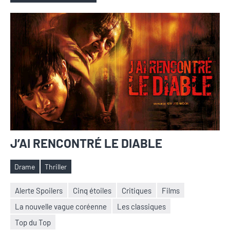
J’AI RENCONTRÉ LE DIABLE
Drame
Thriller
Étiquettes
Alerte Spoilers
Cinq étoiles
Critiques
Films
La nouvelle vague coréenne
Les classiques
Nicolas
Aucun
Top du Top