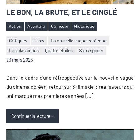
LE BON, LA BRUTE, ET LE CINGLÉ
Action
Aventure
Comédie
Historique
Étiquettes
Critiques
Films
La nouvelle vague coréenne
Les classiques
Quatre étoiles
Sans spoiler
Nicolas
Aucun
23 mars 2025
Auger
commentaire
Dans le cadre d’une rétrospective sur la nouvelle vague
du cinéma coréen, retour sur 3 films de 3 réalisateurs qui
ont marqué mes premières années […]
Continuer la lecture