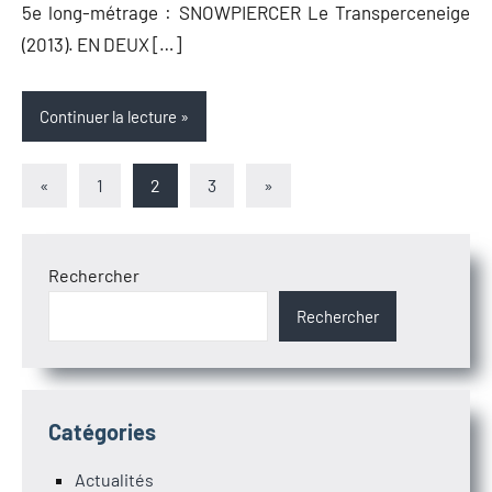
5e long-métrage : SNOWPIERCER Le Transperceneige
(2013). EN DEUX […]
Continuer la lecture
Pagination
Articles
Articles
«
1
2
3
»
précédents
suivants
des
publications
Rechercher
Rechercher
Catégories
Actualités