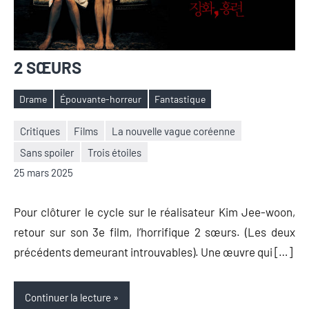
2 SŒURS
Drame
Épouvante-horreur
Fantastique
Étiquettes
Critiques
Films
La nouvelle vague coréenne
Sans spoiler
Trois étoiles
Nicolas
Aucun
25 mars 2025
Auger
commentaire
Pour clôturer le cycle sur le réalisateur Kim Jee-woon,
retour sur son 3e film, l’horrifique 2 sœurs. (Les deux
précédents demeurant introuvables). Une œuvre qui […]
Continuer la lecture