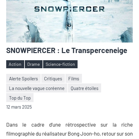
SNOWPIERCER : Le Transperceneige
Action
Drame
Science-fiction
Étiquettes
Alerte Spoilers
Critiques
Films
La nouvelle vague coréenne
Quatre étoiles
Nicolas
Aucun
Top du Top
Auger
commentaire
12 mars 2025
Dans le cadre d’une rétrospective sur la riche
filmographie du réalisateur Bong Joon-ho, retour sur son