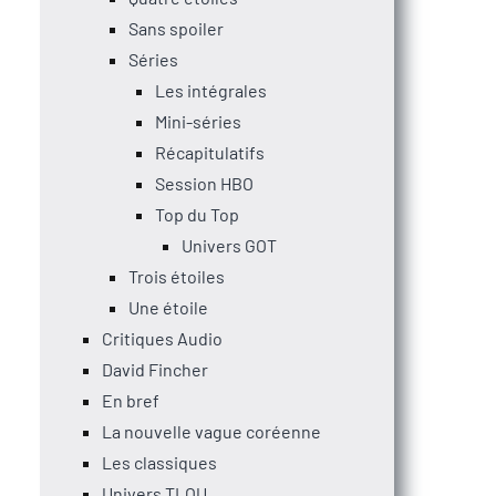
Sans spoiler
Séries
Les intégrales
Mini-séries
Récapitulatifs
Session HBO
Top du Top
Univers GOT
Trois étoiles
Une étoile
Critiques Audio
David Fincher
En bref
La nouvelle vague coréenne
Les classiques
Univers TLOU