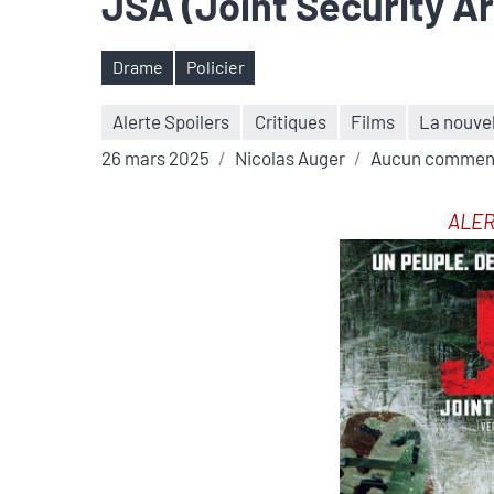
JSA (Joint Security A
Drame
Policier
Étiquettes
Alerte Spoilers
Critiques
Films
La nouve
26 mars 2025
Nicolas Auger
Aucun commen