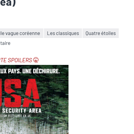
rea)
lle vague coréenne
Les classiques
Quatre étoiles
taire