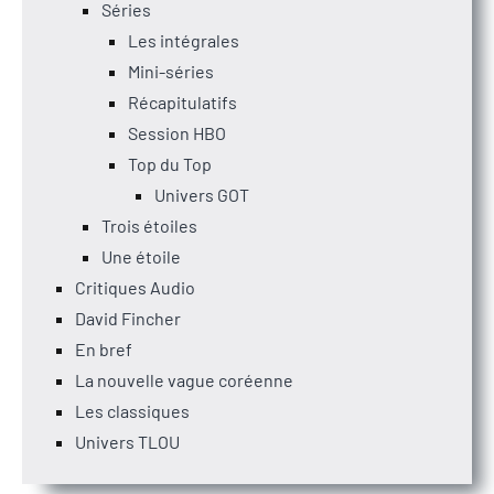
Séries
Les intégrales
Mini-séries
Récapitulatifs
Session HBO
Top du Top
Univers GOT
Trois étoiles
Une étoile
Critiques Audio
David Fincher
En bref
La nouvelle vague coréenne
Les classiques
Univers TLOU