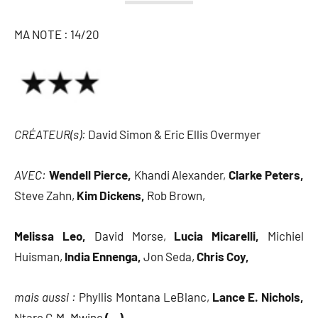
MA NOTE : 14/20
CRÉATEUR(s):
David Simon & Eric Ellis Overmyer
AVEC:
Wendell Pierce,
Khandi Alexander,
Clarke Peters,
Steve Zahn,
Kim Dickens,
Rob Brown,
Melissa Leo,
David Morse,
Lucia Micarelli,
Michiel
Huisman,
India Ennenga,
Jon Seda,
Chris Coy,
mais aussi :
Phyllis Montana LeBlanc,
Lance E. Nichols,
Ntare G.M. Mwine
(…)