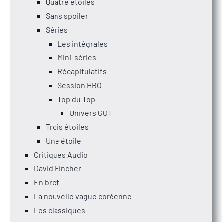
Quatre étoiles
Sans spoiler
Séries
Les intégrales
Mini-séries
Récapitulatifs
Session HBO
Top du Top
Univers GOT
Trois étoiles
Une étoile
Critiques Audio
David Fincher
En bref
La nouvelle vague coréenne
Les classiques