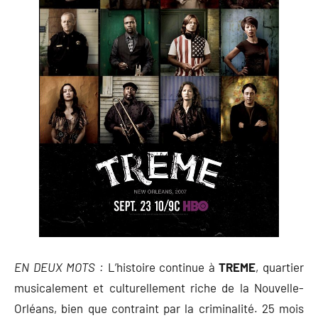
EN DEUX MOTS :
L’histoire continue à
TREME
, quartier
musicalement et culturellement riche de la Nouvelle-
Orléans, bien que contraint par la criminalité. 25 mois