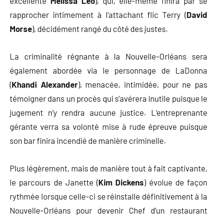
excellente
Melissa Leo
), qui, elle-même finira par se
rapprocher intimement à l’attachant flic Terry (
David
Morse
), décidément rangé du côté des justes.
La criminalité régnante à la Nouvelle-Orléans sera
également abordée via le personnage de LaDonna
(
Khandi Alexander
), menacée, intimidée, pour ne pas
témoigner dans un procès qui s’avérera inutile puisque le
jugement n’y rendra aucune justice. L’entreprenante
gérante verra sa volonté mise à rude épreuve puisque
son bar finira incendié de manière criminelle.
Plus légèrement, mais de manière tout à fait captivante,
le parcours de Janette (
Kim Dickens
) évolue de façon
rythmée lorsque celle-ci se réinstalle définitivement à la
Nouvelle-Orléans pour devenir Chef d’un restaurant