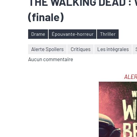
THE WALKING DEAD : 
(finale)
Drame
Épouvante-horreur
Thriller
Étiquettes
Alerte Spoilers
Critiques
Les intégrales
Aucun commentaire