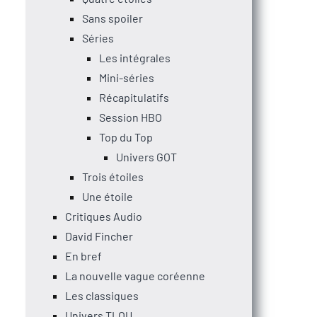
Sans spoiler
Séries
Les intégrales
Mini-séries
Récapitulatifs
Session HBO
Top du Top
Univers GOT
Trois étoiles
Une étoile
Critiques Audio
David Fincher
En bref
La nouvelle vague coréenne
Les classiques
Univers TLOU