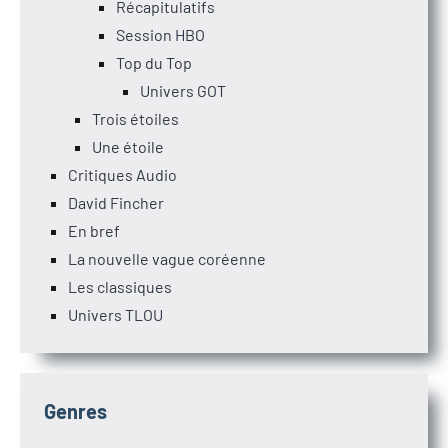
Récapitulatifs
Session HBO
Top du Top
Univers GOT
Trois étoiles
Une étoile
Critiques Audio
David Fincher
En bref
La nouvelle vague coréenne
Les classiques
Univers TLOU
Genres