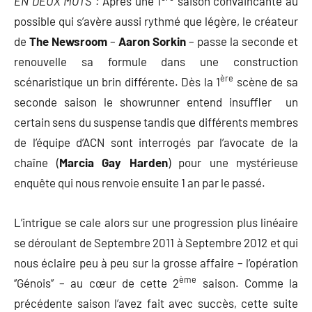
EN DEUX MOTS :
Après une 1
saison convaincante au
possible qui s’avère aussi rythmé que légère, le créateur
de
The Newsroom
–
Aaron Sorkin
– passe la seconde et
renouvelle sa formule dans une construction
ère
scénaristique un brin différente. Dès la 1
scène de sa
seconde saison le showrunner entend insuffler un
certain sens du suspense tandis que différents membres
de l’équipe d’ACN sont interrogés par l’avocate de la
chaîne (
Marcia Gay Harden
) pour une mystérieuse
enquête qui nous renvoie ensuite 1 an par le passé.
L’intrigue se cale alors sur une progression plus linéaire
se déroulant de Septembre 2011 à Septembre 2012 et qui
nous éclaire peu à peu sur la grosse affaire – l’opération
ème
‘’Génois’’ – au cœur de cette 2
saison. Comme la
précédente saison l’avez fait avec succès, cette suite