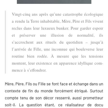
Vingt-cinq ans après qu’une catas­trophe éco­lo­gique
a ren­du la Terre inha­bi­table, Mère, Père et Fils vivent
reclus dans leur luxueux bun­ker. Pour gar­der espoir
et pré­ser­ver une illu­sion de nor­ma­li­té, ils
s’accrochent aux rituels du quo­ti­dien – jusqu’à
l’arrivée de Fille, une incon­nue qui bou­le­verse leur
rou­tine bien rodée. À mesure que les ten­sions
montent, leur exis­tence en appa­rence idyl­lique com­
mence à s’effondrer.
Mère, Père, Fils ou Fille se font face et échange dans un
contexte de fin du monde forcément étriqué. Surtout
compte tenu de son décor resserré, aussi prometteur
soit-il. La question étant, ce réalisateur de docu