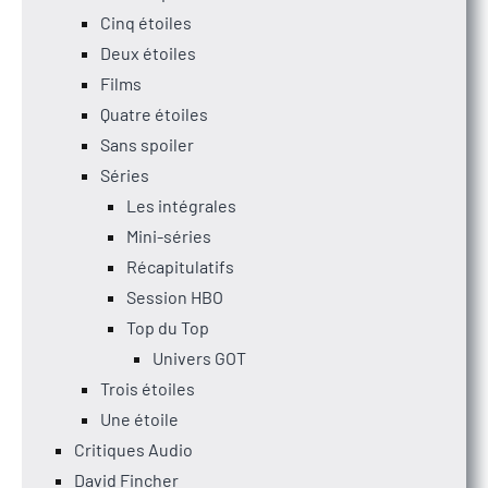
Cinq étoiles
Deux étoiles
Films
Quatre étoiles
Sans spoiler
Séries
Les intégrales
Mini-séries
Récapitulatifs
Session HBO
Top du Top
Univers GOT
Trois étoiles
Une étoile
Critiques Audio
David Fincher