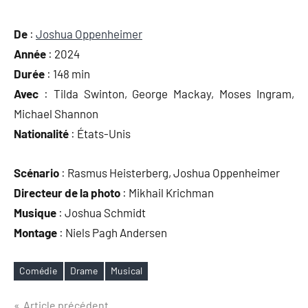
De
:
Joshua Oppenheimer
Année
: 2024
Durée
: 148 min
Avec
: Tilda Swinton, George Mackay, Moses Ingram,
Michael Shannon
Nationalité
: États-Unis
Scé­na­rio
: Ras­mus Heis­ter­berg, Joshua Oppenheimer
Direc­teur de la pho­to
: Mikhail Krichman
Musique
: Joshua Schmidt
Mon­tage
: Niels Pagh Andersen
Comédie
Drame
Musical
Étiquettes
Navigation
Article précédent