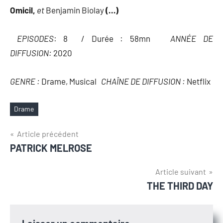
Omicil,
et
Benjamin Biolay
(…)
EPISODES
: 8 / Durée : 58mn
ANNÉE DE
DIFFUSION:
2020
GENRE :
Drame, Musical
CHAÎNE DE DIFFUSION :
Netflix
Drame
Étiquettes
Navigation
Article précédent
PATRICK MELROSE
de
l’article
Article suivant
THE THIRD DAY