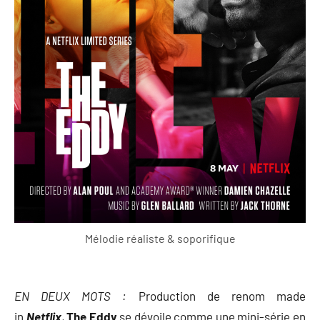
Mélodie réaliste & soporifique
EN DEUX MOTS :
Production de renom made
in
Netflix
,
The Eddy
se dévoile comme une mini-série en