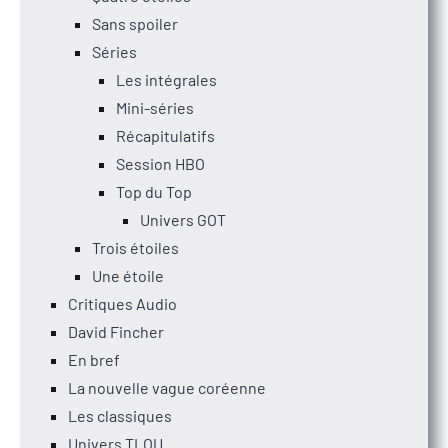
Sans spoiler
Séries
Les intégrales
Mini-séries
Récapitulatifs
Session HBO
Top du Top
Univers GOT
Trois étoiles
Une étoile
Critiques Audio
David Fincher
En bref
La nouvelle vague coréenne
Les classiques
Univers TLOU