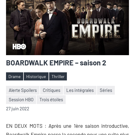
BOARDWALK EMPIRE – saison 2
Drame
Historique
Thriller
Étiquettes
Alerte Spoilers
Critiques
Les intégrales
Séries
Session HBO
Trois étoiles
Nicolas
Aucun
27 juin 2022
Auger
commentaire
EN DEUX MOTS : Après une 1ère saison introductive,
Boardwalk Empire passe la seconde pour une suite plus