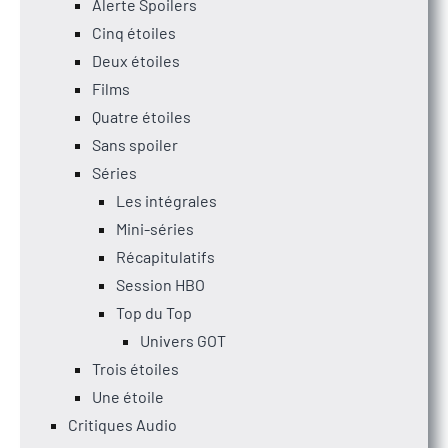
Alerte Spoilers
Cinq étoiles
Deux étoiles
Films
Quatre étoiles
Sans spoiler
Séries
Les intégrales
Mini-séries
Récapitulatifs
Session HBO
Top du Top
Univers GOT
Trois étoiles
Une étoile
Critiques Audio