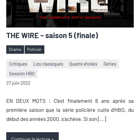
THE WIRE – saison 5 (finale)
Drame
Policier
Étiquettes
Critiques
Les classiques
Quatre étoiles
Séries
Session HBO
Nicolas
Aucun
27 juin 2022
Auger
commentaire
EN DEUX MOTS : C’est finalement 6 ans après sa
première saison que la série policière culte d’HBO, du
début des années 2000, s’achève. Si son […]
Continuer la lecture