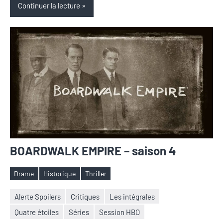
Continuer la lecture
BOARDWALK EMPIRE – saison 4
Drame
Historique
Thriller
Étiquettes
Alerte Spoilers
Critiques
Les intégrales
Quatre étoiles
Séries
Session HBO
Nicolas
Aucun