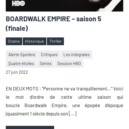
BOARDWALK EMPIRE – saison 5
(finale)
Drame
Historique
Thriller
Étiquettes
Alerte Spoilers
Critiques
Les intégrales
Quatre étoiles
Séries
Session HBO
Nicolas
Aucun
27 juin 2022
Auger
commentaire
EN DEUX MOTS : ‘’Personne ne va tranquillement…’’ Voici
le mot d’ordre de cette ultime saison qui
boucle Boardwalk Empire, une épopée d’époque
(quasiment 1 siècle depuis son […]