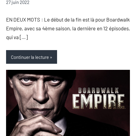
27 juin 2022
Auger
commentaire
EN DEUX MOTS : Le début de la fin est là pour Boardwalk
Empire, avec sa 4ème saison, la dernière en 12 épisodes,
qui va […]
Continuer la lecture