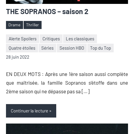
THE SOPRANOS – saison 2
Drame
Thriller
Étiquettes
Alerte Spoilers
Critiques
Les classiques
Quatre étoiles
Séries
Session HBO
Top du Top
Nicolas
Aucun
28 juin 2022
Auger
commentaire
EN DEUX MOTS : Après une 1ère saison aussi complète
que maîtrisée, la famille Sopranos s’étoffe dans une
2ème saison qui ne dépasse pas sa […]
Continuer la lecture