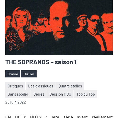
THE SOPRANOS – saison 1
Drame
Thriller
Étiquettes
Critiques
Les classiques
Quatre étoiles
Sans spoiler
Séries
Session HBO
Top du Top
Nicolas
Aucun
28 juin 2022
Auger
commentaire
EN DEUX MOTS : 1ère série ayant réellement