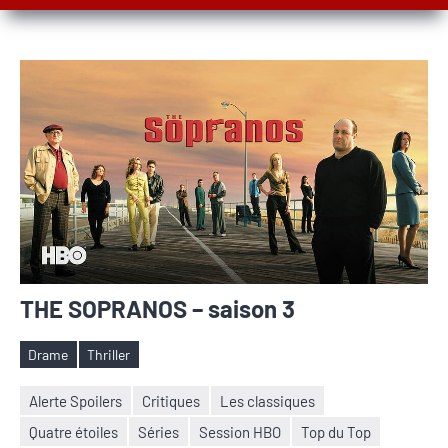
THE SOPRANOS – saison 3
Drame
Thriller
Étiquettes
Alerte Spoilers
Critiques
Les classiques
Quatre étoiles
Séries
Session HBO
Top du Top
Nicolas
Aucun