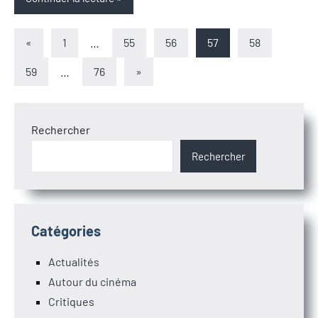
Pagination
Articles
«
1
…
55
56
57
58
précédents
des
Articles
59
…
76
»
suivants
publications
Rechercher
Rechercher
Catégories
Actualités
Autour du cinéma
Critiques