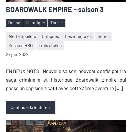
BOARDWALK EMPIRE – saison 3
Drame
Historique
Thriller
Étiquettes
Alerte Spoilers
Critiques
Les intégrales
Séries
Session HBO
Trois étoiles
Nicolas
Aucun
27 juin 2022
Auger
commentaire
EN DEUX MOTS : Nouvelle saison, nouveaux défis pour la
saga criminelle et historique Boardwalk Empire qui
passe un cap significatif avec cette 3ème aventure […]
Continuer la lecture