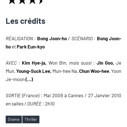
Les crédits
RÉALISATION
:
Bong Joon-ho
/
SCÉNARIO
:
Bong Joon-
ho
et
Park Eun-kyo
AVEC
:
Kim Hye-ja,
Won Bin,
mais aussi
:
Jin Goo,
Je
Mun,
Young-Suck Lee,
Mun-hee Na,
Chun Woo-hee
, Yoon
Je-moon
(…)
SORTIE
(France) : Mai 2009 à Cannes / 27 Janvier 2010
en salles /
DURÉE
: 2h10
Drame
Thriller
Étiquettes