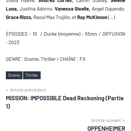
Luna,
Justina Adorno,
Vanessa Giselle,
Angel Oquendo,
Grace Rizzo,
Raoul Max Trujillo,
et
Ray McKinnon
(…)
ÉPISODES
: 10 / Durée (moyenne) : 55mn
/ DIFFUSION
:
2023
GENRE :
Drame, Thriller /
CHAÎNE :
FX
Drame
Thriller
Étiquettes
Navigation
Article précédent
MISSION: IMPOSSIBLE Dead Reckoning (Partie
de
1)
l’article
Article suivant
OPPENHEIMER