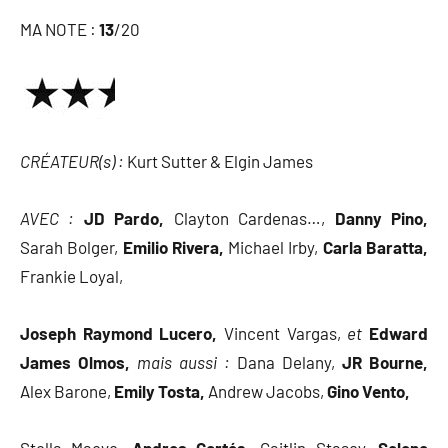
MA NOTE :
13
/20
CR
É
ATEUR(s) :
Kurt Sutter & Elgin James
AVEC :
JD Pardo,
Clayton Cardenas…,
Danny Pino,
Sarah Bolger,
Emilio Rivera,
Michael Irby,
Carla Baratta,
Frankie Loyal,
Joseph Raymond Lucero,
Vincent Vargas,
et
Edward
James Olmos,
mais aussi :
Dana Delany,
JR Bourne,
Alex Barone,
Emily Tosta,
Andrew Jacobs,
Gino Vento,
Stella Maeve,
Andrea Cortés,
Caitlin Stasey,
Selene