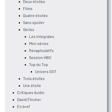
Deux étoiles
Films
Quatre étoiles
Sans spoiler
Séries
Les intégrales
Mini-séries
Récapitulatifs
Session HBO
Top du Top
Univers GOT
Trois étoiles
Une étoile
Critiques Audio
David Fincher
En bref