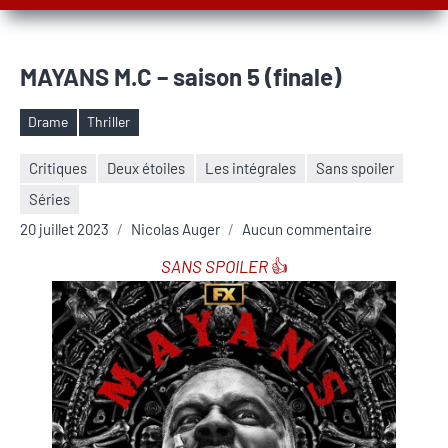
MAYANS M.C – saison 5 (finale)
Drame
Thriller
Étiquettes
Critiques
Deux étoiles
Les intégrales
Sans spoiler
Séries
20 juillet 2023
Nicolas Auger
Aucun commentaire