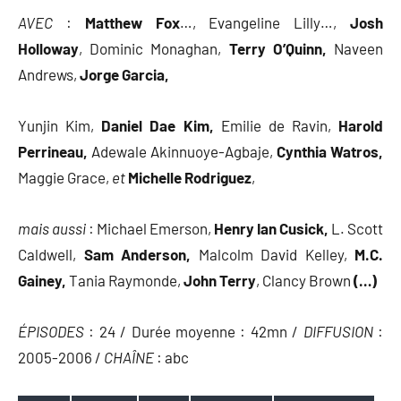
AVEC
:
Matthew Fox
…, Evangeline Lilly…,
Josh
Holloway
, Dominic Monaghan,
Terry O’Quinn,
Naveen
Andrews,
Jorge Garcia,
Yunjin Kim,
Daniel Dae Kim,
Emilie de Ravin,
Harold
Perrineau,
Adewale Akinnuoye-Agbaje,
Cynthia Watros,
Maggie Grace,
et
Michelle Rodriguez
,
mais aussi
: Michael Emerson,
Henry Ian Cusick,
L. Scott
Caldwell,
Sam Anderson,
Malcolm David Kelley,
M.C.
Gainey,
Tania Raymonde,
John Terry
, Clancy Brown
(…)
ÉPISODES
: 24 / Durée moyenne : 42mn /
DIFFUSION
:
2005-2006 /
CHAÎNE
: abc