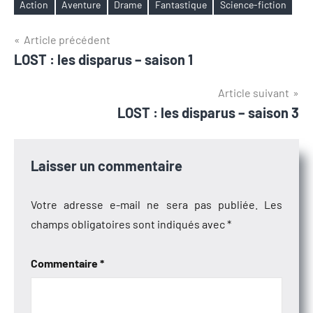
Action
Aventure
Drame
Fantastique
Science-fiction
Étiquettes
Navigation
Article précédent
LOST : les disparus – saison 1
de
l’article
Article suivant
LOST : les disparus – saison 3
Laisser un commentaire
Votre adresse e-mail ne sera pas publiée.
Les
champs obligatoires sont indiqués avec
*
Commentaire
*