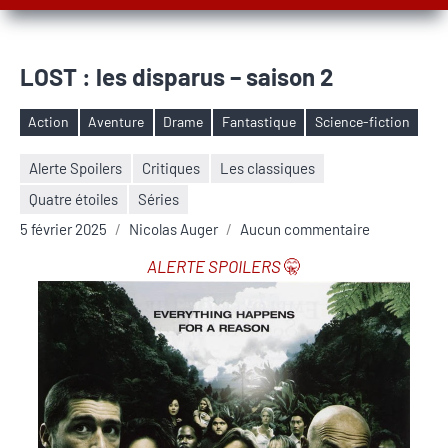
LOST : les disparus – saison 2
Action
Aventure
Drame
Fantastique
Science-fiction
Étiquettes
Alerte Spoilers
Critiques
Les classiques
Quatre étoiles
Séries
5 février 2025
Nicolas Auger
Aucun commentaire