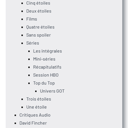
Cinq étoiles
Deux étoiles
Films
Quatre étoiles
Sans spoiler
Séries
Les intégrales
Mini-séries
Récapitulatifs
Session HBO
Top du Top
Univers GOT
Trois étoiles
Une étoile
Critiques Audio
David Fincher