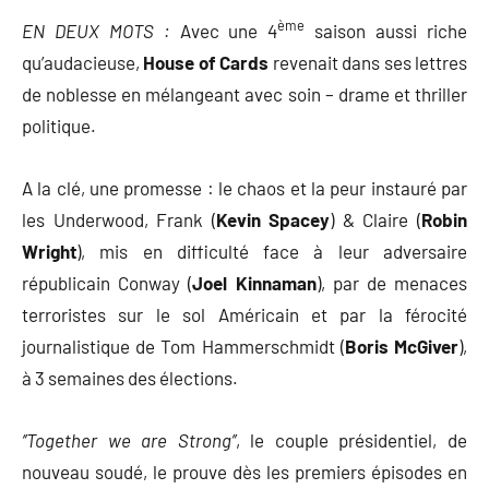
ème
EN DEUX MOTS :
Avec une 4
saison aussi riche
qu’audacieuse,
House of Cards
revenait dans ses lettres
de noblesse en mélangeant avec soin – drame et thriller
politique.
A la clé, une promesse : le chaos et la peur instauré par
les Underwood, Frank (
Kevin Spacey
) & Claire (
Robin
Wright
), mis en difficulté face à leur adversaire
républicain Conway (
Joel Kinnaman
), par de menaces
terroristes sur le sol Américain et par la férocité
journalistique de Tom Hammerschmidt (
Boris McGiver
),
à 3 semaines des élections.
‘’Together we are Strong’’
, le couple présidentiel, de
nouveau soudé, le prouve dès les premiers épisodes en