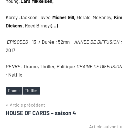
Young,
Lars Mikkelsen,
Korey Jackson,
avec
Michel Gill,
Gerald McRaney,
Kim
Dickens,
Reed Birney
(…)
EPISODES
: 13 / Durée : 52mn
ANNEE DE DIFFUSION :
2017
GENRE :
Drame, Thriller, Politique
CHAINE DE DIFFUSION
:
Netflix
Drame
Thriller
Étiquettes
Navigation
Article précédent
HOUSE OF CARDS – saison 4
de
Article suivant