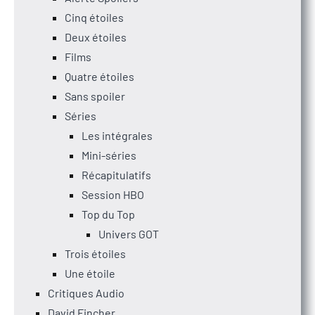
Cinq étoiles
Deux étoiles
Films
Quatre étoiles
Sans spoiler
Séries
Les intégrales
Mini-séries
Récapitulatifs
Session HBO
Top du Top
Univers GOT
Trois étoiles
Une étoile
Critiques Audio
David Fincher