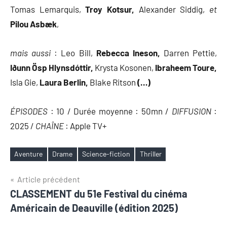
Tomas Lemarquis,
Troy Kotsur,
Alexander Siddig,
et
Pilou Asbæk
,
mais aussi
: Leo Bill,
Rebecca Ineson,
Darren Pettie,
Iðunn Ösp Hlynsdóttir,
Krysta Kosonen,
Ibraheem Toure,
Isla Gie,
Laura Berlin,
Blake Ritson
(…)
ÉPISODES
: 10 / Durée moyenne : 50mn /
DIFFUSION
:
2025 /
CHAÎNE
: Apple TV+
Aventure
Drame
Science-fiction
Thriller
Étiquettes
Navigation
Article précédent
CLASSEMENT du 51e Festival du cinéma
de
Américain de Deauville (édition 2025)
l’article