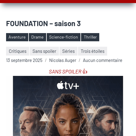
FOUNDATION – saison 3
Aventure
Drame
Science-fiction
Thriller
Étiquettes
Critiques
Sans spoiler
Séries
Trois étoiles
13 septembre 2025
Nicolas Auger
Aucun commentaire