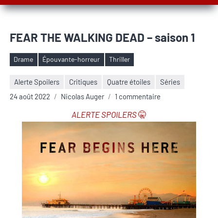
FEAR THE WALKING DEAD – saison 1
Drame
Épouvante-horreur
Thriller
Étiquettes
Alerte Spoilers
Critiques
Quatre étoiles
Séries
24 août 2022
Nicolas Auger
1 commentaire