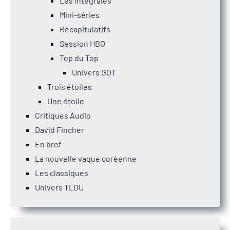
Les intégrales
Mini-séries
Récapitulatifs
Session HBO
Top du Top
Univers GOT
Trois étoiles
Une étoile
Critiques Audio
David Fincher
En bref
La nouvelle vague coréenne
Les classiques
Univers TLOU