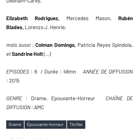
Debnam-Carey,
Elizabeth Rodriguez,
Mercedes Mason,
Rubén
Blades,
Lorenzo J. Henrie,
mais aussi :
Colman Domingo,
Patricia Reyes Spindola,
et
Sandrine Holt
(…)
EPISODES
: 6 / Durée : 48mn
ANNÉE DE DIFFUSION
:
2015
GENRE :
Drame, Epouvante-Horreur
CHAÎNE DE
DIFFUSION :
AMC
Drame
Épouvante-horreur
Thriller
Étiquettes