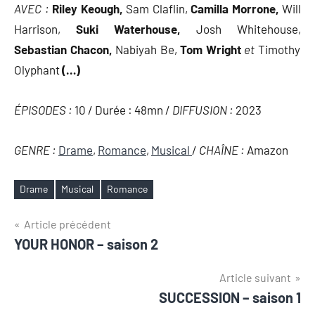
AVEC :
Riley Keough,
Sam Claflin,
Camilla Morrone,
Will
Harrison,
Suki Waterhouse,
Josh Whitehouse,
Sebastian Chacon,
Nabiyah Be,
Tom Wright
et
Timothy
Olyphant
(…)
ÉPISODES :
10 / Durée : 48mn /
DIFFUSION :
2023
GENRE :
Drame
,
Romance
,
Musical
/
CHAÎNE :
Amazon
Drame
Musical
Romance
Étiquettes
Navigation
Article précédent
YOUR HONOR – saison 2
de
l’article
Article suivant
SUCCESSION – saison 1