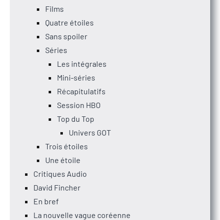
Films
Quatre étoiles
Sans spoiler
Séries
Les intégrales
Mini-séries
Récapitulatifs
Session HBO
Top du Top
Univers GOT
Trois étoiles
Une étoile
Critiques Audio
David Fincher
En bref
La nouvelle vague coréenne