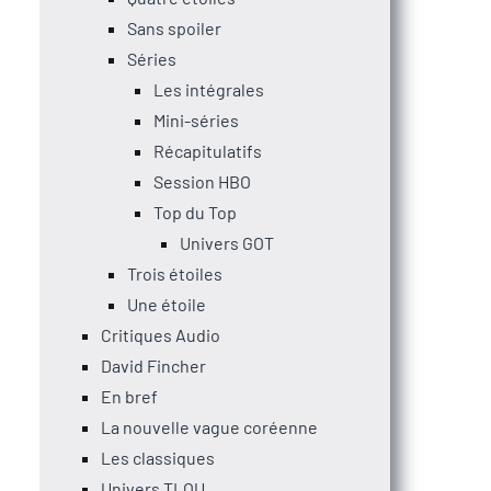
Sans spoiler
Séries
Les intégrales
Mini-séries
Récapitulatifs
Session HBO
Top du Top
Univers GOT
Trois étoiles
Une étoile
Critiques Audio
David Fincher
En bref
La nouvelle vague coréenne
Les classiques
Univers TLOU