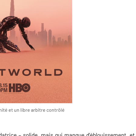
té et un libre arbitre contrôlé
atrice – solide, mais qui manque d’éblouissement, et