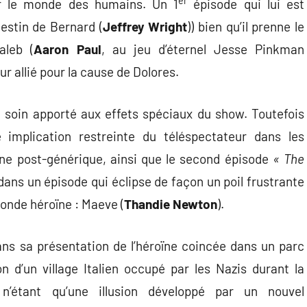
er
er le monde des humains. Un 1
épisode qui lui est
estin de Bernard (
Jeffrey Wright
)) bien qu’il prenne le
aleb (
Aaron Paul
, au jeu d’éternel Jesse Pinkman
tur allié pour la cause de Dolores.
e soin apporté aux effets spéciaux du show. Toutefois
 implication restreinte du téléspectateur dans les
cène post-générique, ainsi que le second épisode
« The
 dans un épisode qui éclipse de façon un poil frustrante
conde héroïne : Maeve (
Thandie Newton
).
ns sa présentation de l’héroïne coincée dans un parc
n d’un village Italien occupé par les Nazis durant la
étant qu’une illusion développé par un nouvel