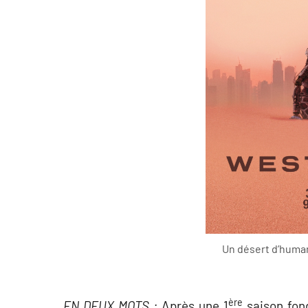
Un désert d’humani
ère
EN DEUX MOTS :
Après une 1
saison fond