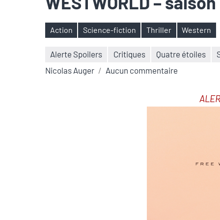
WESTWORLD – saison 
Action
Science-fiction
Thriller
Western
Étiquettes
Alerte Spoilers
Critiques
Quatre étoiles
Nicolas Auger
Aucun commentaire