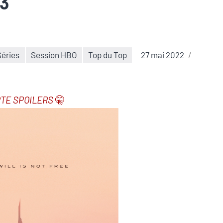
3
Séries
Session HBO
Top du Top
27 mai 2022