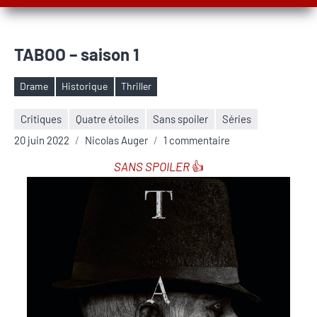
TABOO – saison 1
Drame
Historique
Thriller
Étiquettes
Critiques
Quatre étoiles
Sans spoiler
Séries
20 juin 2022
Nicolas Auger
1 commentaire