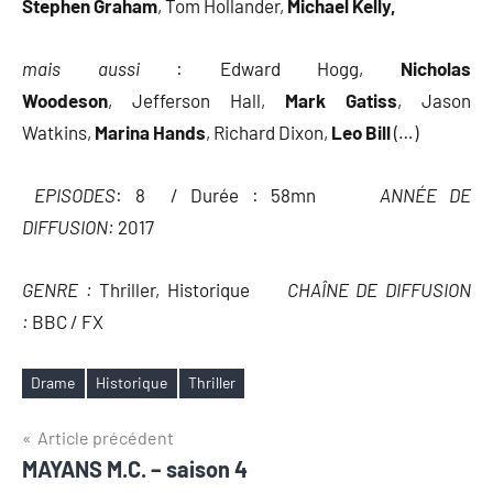
Stephen Graham
, Tom Hollander,
Michael Kelly,
mais aussi
: Edward Hogg,
Nicholas
Woodeson
, Jefferson Hall,
Mark Gatiss
, Jason
Watkins,
Marina Hands
, Richard Dixon,
Leo Bill
(…)
EPISODES
: 8 / Durée : 58mn
ANNÉE DE
DIFFUSION:
2017
GENRE :
Thriller, Historique
CHAÎNE DE DIFFUSION
:
BBC / FX
Drame
Historique
Thriller
Étiquettes
Navigation
Article précédent
MAYANS M.C. – saison 4
de