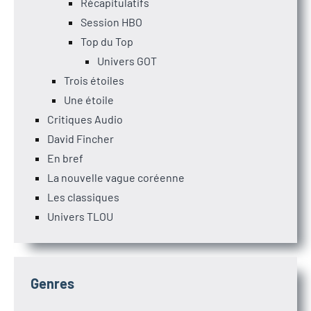
Récapitulatifs
Session HBO
Top du Top
Univers GOT
Trois étoiles
Une étoile
Critiques Audio
David Fincher
En bref
La nouvelle vague coréenne
Les classiques
Univers TLOU
Genres