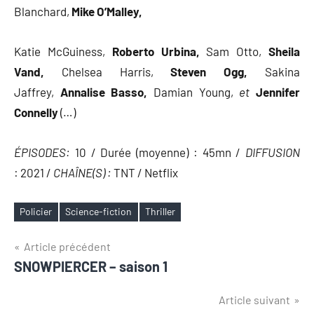
Blanchard,
Mike O’Malley,
Katie McGuiness,
Roberto Urbina,
Sam Otto,
Sheila
Vand,
Chelsea Harris,
Steven Ogg,
Sakina
Jaffrey,
Annalise Basso,
Damian Young,
et
Jennifer
Connelly
(…)
ÉPISODES:
10 / Durée (moyenne) :
45mn /
DIFFUSION
: 2021 /
CHAÎNE(S) :
TNT / Netflix
Policier
Science-fiction
Thriller
Étiquettes
Navigation
Article précédent
SNOWPIERCER – saison 1
de
l’article
Article suivant