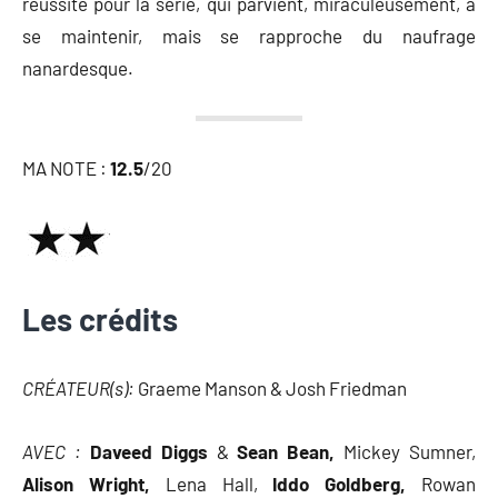
réussite pour la série, qui parvient, miraculeusement, à
se maintenir, mais se rapproche du naufrage
nanardesque.
MA NOTE :
12.5
/20
Les crédits
CRÉATEUR(s):
Graeme Manson & Josh Friedman
AVEC :
Daveed Diggs
&
Sean Bean,
Mickey Sumner,
Alison Wright,
Lena Hall,
Iddo Goldberg,
Rowan