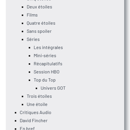
Deux étoiles
Films
Quatre étoiles
Sans spoiler
Séries
Les intégrales
Mini-séries
Récapitulatifs
Session HBO
Top du Top
Univers GOT
Trois étoiles
Une étoile
Critiques Audio
David Fincher
En bref