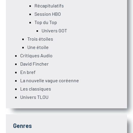
Récapitulatifs
Session HBO
Top du Top
Univers GOT
Trois étoiles
Une étoile
Critiques Audio
David Fincher
En bref
La nouvelle vague coréenne
Les classiques
Univers TLOU
Genres