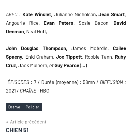
AVEC :
Kate Winslet,
Julianne Nicholson,
Jean Smart,
Angourie Rice,
Evan Peters,
Sosie Bacon,
David
Denman,
Neal Huff,
John Douglas Thompson,
James McArdle,
Cailee
Spaeny,
Enid Graham,
Joe Tippett
,
Robbie Tann,
Ruby
Cruz,
Jack Mulhern,
et
Guy Pearce
(…)
ÉPISODES
: 7 / Durée (moyenne) : 58mn /
DIFFUSION :
2021 /
CHAÎNE :
HBO
Drame
Policier
Étiquettes
Navigation
Article précédent
CHIEN 51