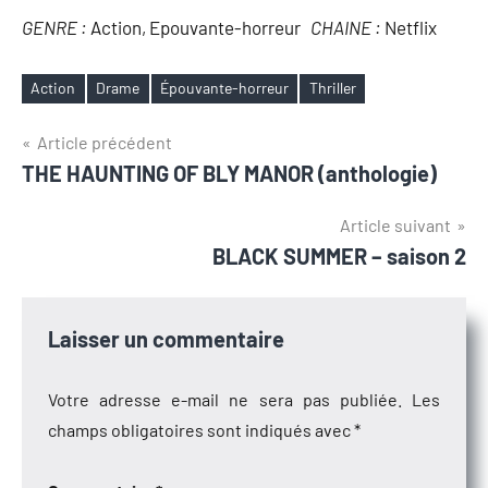
GENRE :
Action, Epouvante-horreur
CHAINE :
Netflix
Action
Drame
Épouvante-horreur
Thriller
Étiquettes
Navigation
Article précédent
THE HAUNTING OF BLY MANOR (anthologie)
de
l’article
Article suivant
BLACK SUMMER – saison 2
Laisser un commentaire
Votre adresse e-mail ne sera pas publiée.
Les
champs obligatoires sont indiqués avec
*