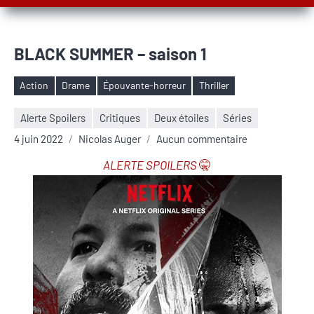
BLACK SUMMER – saison 1
Action
Drame
Épouvante-horreur
Thriller
Étiquettes
Alerte Spoilers
Critiques
Deux étoiles
Séries
4 juin 2022
Nicolas Auger
Aucun commentaire