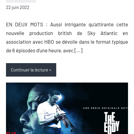
Nicolas
Aucun
22 juin 2022
Auger
commentaire
EN DEUX MOTS : Aussi intrigante qu’attirante cette
nouvelle production british de Sky Atlantic en
association avec HBO se dévoile dans le format typique
de 6 épisodes d’une heure, avec […]
Continuer la lecture