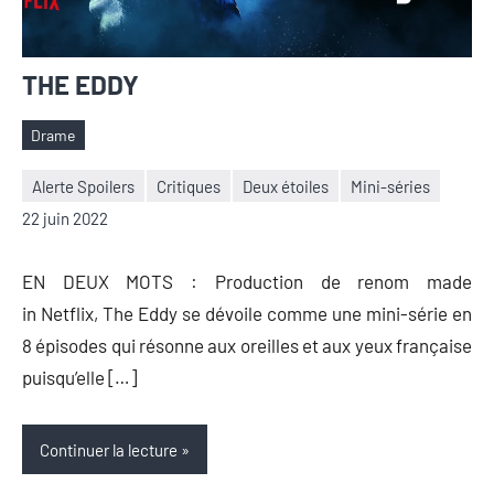
THE EDDY
Drame
Étiquettes
Alerte Spoilers
Critiques
Deux étoiles
Mini-séries
Nicolas
Aucun
22 juin 2022
Auger
commentaire
EN DEUX MOTS : Production de renom made
in Netflix, The Eddy se dévoile comme une mini-série en
8 épisodes qui résonne aux oreilles et aux yeux française
puisqu’elle […]
Continuer la lecture