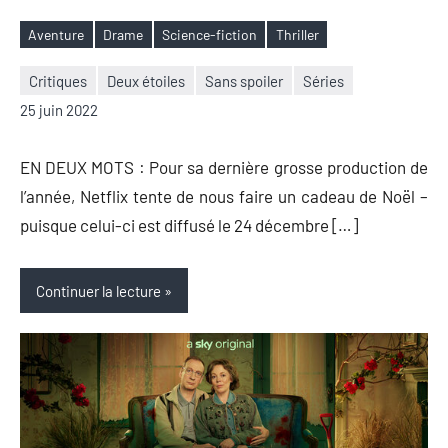
Aventure
Drame
Science-fiction
Thriller
Étiquettes
Critiques
Deux étoiles
Sans spoiler
Séries
Nicolas
Aucun
25 juin 2022
Auger
commentaire
EN DEUX MOTS : Pour sa dernière grosse production de
l’année, Netflix tente de nous faire un cadeau de Noël –
puisque celui-ci est diffusé le 24 décembre […]
Continuer la lecture