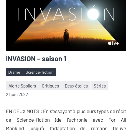
INVASION – saison 1
Drame
Science-fiction
Étiquettes
Alerte Spoilers
Critiques
Deux étoiles
Séries
Nicolas
Aucun
21 juin 2022
Auger
commentaire
EN DEUX MOTS : En s’essayant à plusieurs types de récit
de Science-fiction (de l’uchronie avec For All
Mankind jusqu’à l’adaptation de romans fleuve