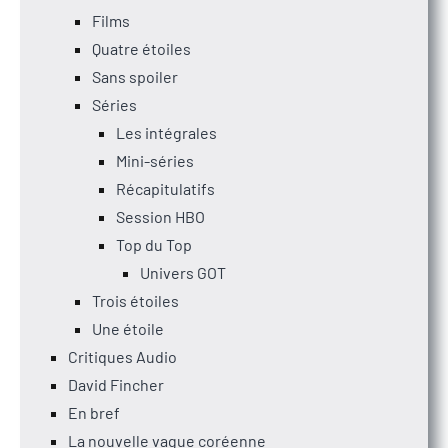
Films
Quatre étoiles
Sans spoiler
Séries
Les intégrales
Mini-séries
Récapitulatifs
Session HBO
Top du Top
Univers GOT
Trois étoiles
Une étoile
Critiques Audio
David Fincher
En bref
La nouvelle vague coréenne