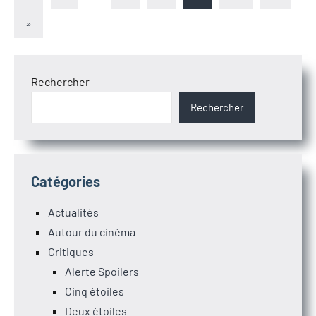
précédents
des
Articles
»
suivants
publications
Rechercher
Rechercher
Catégories
Actualités
Autour du cinéma
Critiques
Alerte Spoilers
Cinq étoiles
Deux étoiles