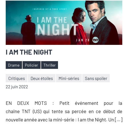
I AM THE NIGHT
Drame
Policier
Thriller
Étiquettes
Critiques
Deux étoiles
Mini-séries
Sans spoiler
Nicolas
Aucun
22 juin 2022
Auger
commentaire
EN DEUX MOTS : Petit événement pour la
chaîne TNT (US) qui tente sa percée en ce début de
nouvelle année avec la mini-série : I am the Night. Un […]