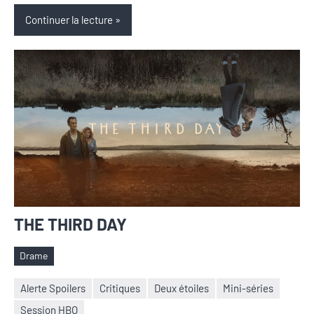
Continuer la lecture
THE THIRD DAY
Drame
Étiquettes
Alerte Spoilers
Critiques
Deux étoiles
Mini-séries
Session HBO