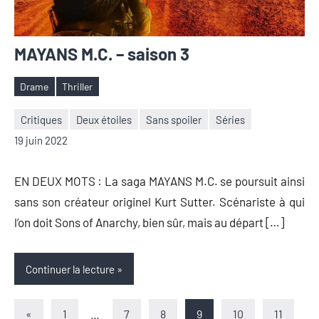
MAYANS M.C. – saison 3
Drame
Thriller
Étiquettes
Critiques
Deux étoiles
Sans spoiler
Séries
Nicolas
1
19 juin 2022
Auger
commentaire
EN DEUX MOTS : La saga MAYANS M.C. se poursuit ainsi
sans son créateur originel Kurt Sutter. Scénariste à qui
l’on doit Sons of Anarchy, bien sûr, mais au départ […]
Continuer la lecture
Pagination
Articles
«
1
…
7
8
9
10
11