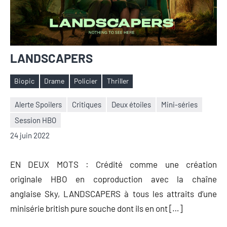
LANDSCAPERS
Biopic
Drame
Policier
Thriller
Étiquettes
Alerte Spoilers
Critiques
Deux étoiles
Mini-séries
Session HBO
Nicolas
Aucun
24 juin 2022
Auger
commentaire
EN DEUX MOTS : Crédité comme une création
originale HBO en coproduction avec la chaîne
anglaise Sky, LANDSCAPERS à tous les attraits d’une
minisérie british pure souche dont ils en ont […]