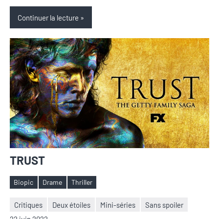
Continuer la lecture
TRUST
Biopic
Drame
Thriller
Étiquettes
Critiques
Deux étoiles
Mini-séries
Sans spoiler
Nicolas
Aucun