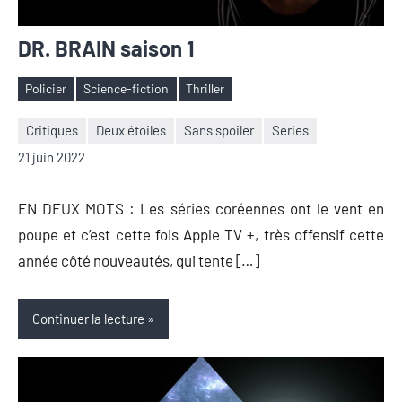
DR. BRAIN saison 1
Policier
Science-fiction
Thriller
Étiquettes
Critiques
Deux étoiles
Sans spoiler
Séries
Nicolas
Aucun
21 juin 2022
Auger
commentaire
EN DEUX MOTS : Les séries coréennes ont le vent en
poupe et c’est cette fois Apple TV +, très offensif cette
année côté nouveautés, qui tente […]
Continuer la lecture