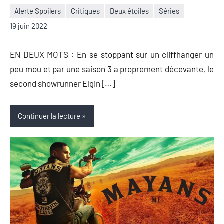
Alerte Spoilers
Critiques
Deux étoiles
Séries
Nicolas
1
19 juin 2022
Auger
commentaire
EN DEUX MOTS : En se stoppant sur un cliffhanger un
peu mou et par une saison 3 a proprement décevante, le
second showrunner Elgin […]
Continuer la lecture