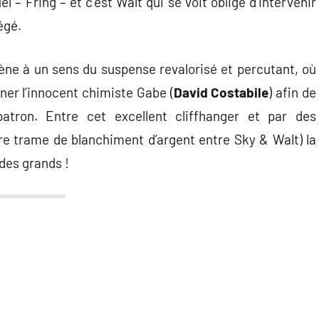
el – Fring – et c’est Walt qui se voit obligé d’intervenir
égé.
ène à un sens du suspense revalorisé et percutant, où
iner l’innocent chimiste Gabe (
David Costabile
) afin de
atron. Entre cet excellent cliffhanger et par des
ure trame de blanchiment d’argent entre Sky & Walt) la
 des grands !