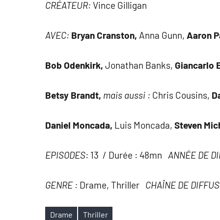
CRÉATEUR:
Vince Gilligan
AVEC:
Bryan Cranston,
Anna Gunn,
Aaron P
Bob Odenkirk,
Jonathan Banks,
Giancarlo 
Betsy Brandt,
mais aussi :
Chris Cousins,
D
Daniel Moncada,
Luis Moncada,
Steven Mic
EPISODES
: 13 / Durée : 48mn
ANNÉE DE D
GENRE :
Drame, Thriller
CHAÎNE DE DIFFUS
Drame
Thriller