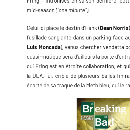
Fring – intronisés en saison dernière, cett
mid-season
(‘’one minute’’).
Celui-ci place le destin d’Hank (
Dean Norris
fusillade sanglante dans un parking face 
Luis Moncada
), venus chercher vendetta po
quasi-mutique sera d’ailleurs la porte d’ent
qui Fring est en étroite collaboration, et qui
la DEA, lui, criblé de plusieurs balles fini
écarté de sa traque de la Meth bleu, qui l