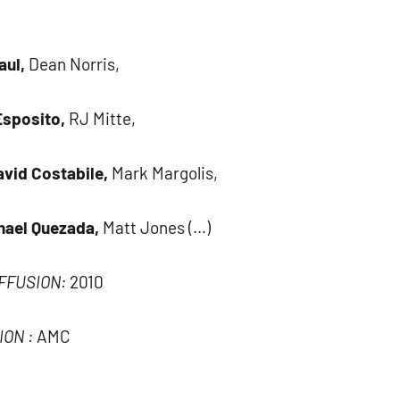
aul,
Dean Norris,
Esposito,
RJ Mitte,
avid Costabile,
Mark Margolis,
hael Quezada,
Matt Jones (…)
IFFUSION:
2010
ION :
AMC