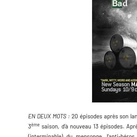
EN DEUX MOTS :
20 épisodes après son l
ème
3
saison, d’à nouveau 13 épisodes. Aprè
(interminable) du mensonge, l’anti-héro