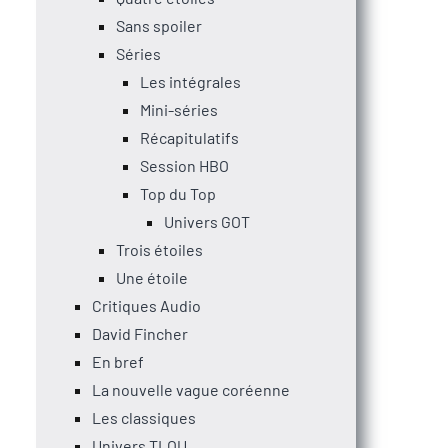
Sans spoiler
Séries
Les intégrales
Mini-séries
Récapitulatifs
Session HBO
Top du Top
Univers GOT
Trois étoiles
Une étoile
Critiques Audio
David Fincher
En bref
La nouvelle vague coréenne
Les classiques
Univers TLOU