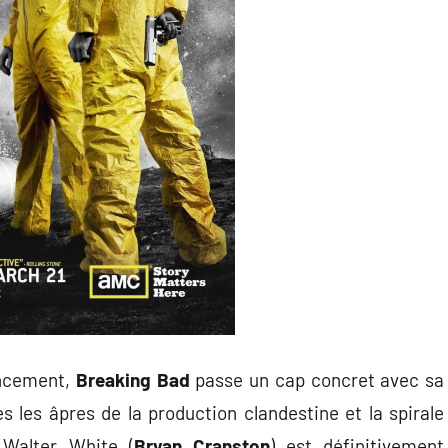
ancement,
Breaking Bad
passe un cap concret avec sa
s les âpres de la production clandestine et la spirale
s Walter White (
Bryan Cranston
) est définitivement