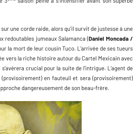
e 3
saison peine à s’intensifier avant son superbe
) sur une corde raide, alors qu’il survit de justesse à une
aux redoutables jumeaux Salamanca (
Daniel Moncada /
ur la mort de leur cousin Tuco. L’arrivée de ses tueurs
rée vers la riche histoire autour du Cartel Mexicain avec
 s’avérera crucial pour la suite de l’intrigue. L’agent de
ra (provisoirement) en fauteuil et sera (provisoirement)
e rapproche dangereusement de son beau-frère.