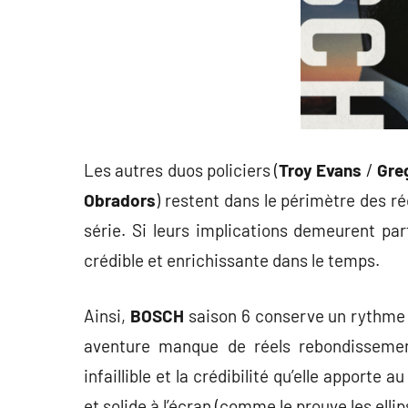
Les autres duos policiers (
Troy Evans
/
Gre
Obradors
) restent dans le périmètre des ré
série. Si leurs implications demeurent par
crédible et enrichissante dans le temps.
Ainsi,
BOSCH
saison 6 conserve un rythme d
aventure manque de réels rebondissemen
infaillible et la crédibilité qu’elle apporte
et solide à l’écran (comme le prouve les elli