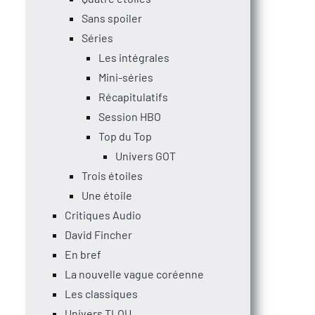
Sans spoiler
Séries
Les intégrales
Mini-séries
Récapitulatifs
Session HBO
Top du Top
Univers GOT
Trois étoiles
Une étoile
Critiques Audio
David Fincher
En bref
La nouvelle vague coréenne
Les classiques
Univers TLOU