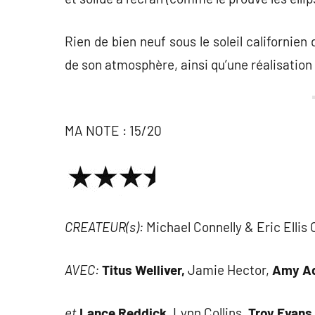
Rien de bien neuf sous le soleil californien
de son atmosphère, ainsi qu’une réalisati
MA NOTE : 15/20
CREATEUR(s):
Michael Connelly & Eric Ellis
AVEC:
Titus Welliver,
Jamie Hector,
Amy Aq
et
Lance Reddick,
Lynn Collins,
Troy Evans