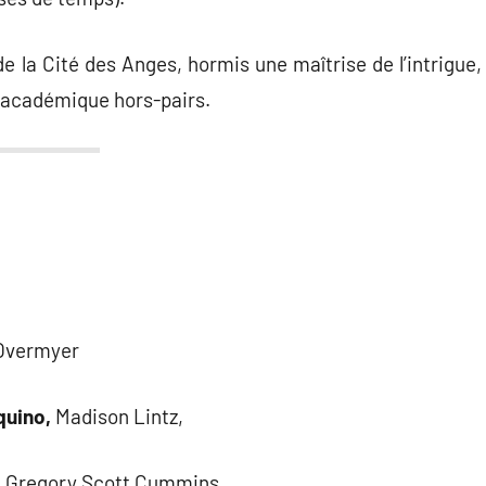
 de la Cité des Anges, hormis une maîtrise de l’intrigue,
on académique hors-pairs.
 Overmyer
uino,
Madison Lintz,
,
Gregory Scott Cummins,