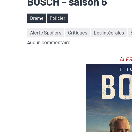
BOSCH – saison 6
Drame
Policier
Étiquettes
Alerte Spoilers
Critiques
Les intégrales
Aucun commentaire