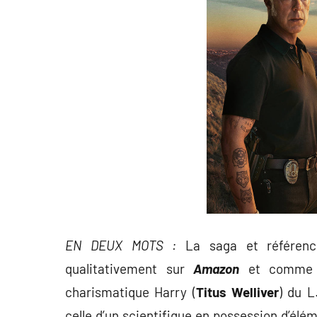
EN DEUX MOTS :
La saga et référenc
qualitativement sur
Amazon
et comme 
charismatique Harry (
Titus Welliver
) du L
celle d’un scientifique en possession d’élé