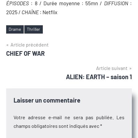
ÉPISODES
: 8 / Durée moyenne : 55mn /
DIFFUSION
:
2025 /
CHAÎNE
: Netflix
Drame
Thriller
Étiquettes
Navigation
Article précédent
CHIEF OF WAR
de
l’article
Article suivant
ALIEN: EARTH – saison 1
Laisser un commentaire
Votre adresse e-mail ne sera pas publiée.
Les
champs obligatoires sont indiqués avec
*