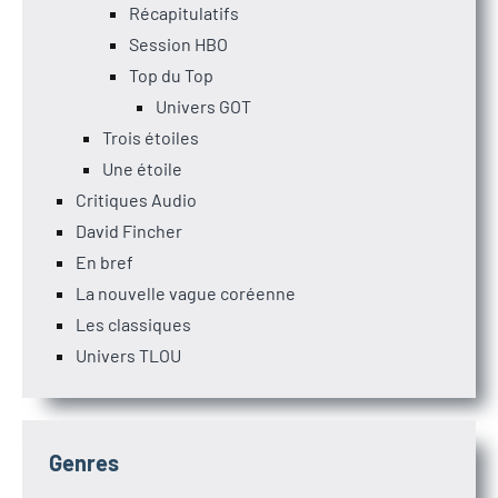
Récapitulatifs
Session HBO
Top du Top
Univers GOT
Trois étoiles
Une étoile
Critiques Audio
David Fincher
En bref
La nouvelle vague coréenne
Les classiques
Univers TLOU
Genres