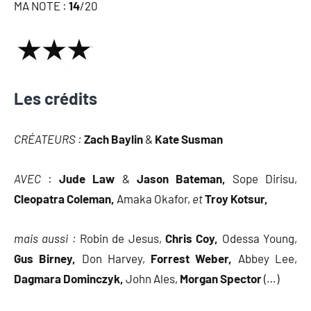
MA NOTE :
14
/20
Les crédits
CRÉATEURS :
Zach Baylin
&
Kate Susman
AVEC
:
Jude Law
&
Jason Bateman,
Sope Dirisu,
Cleopatra Coleman,
Amaka Okafor,
et
Troy Kotsur,
mais aussi :
Robin de Jesus,
Chris Coy,
Odessa Young,
Gus Birney,
Don Harvey,
Forrest Weber,
Abbey Lee,
Dagmara Dominczyk,
John Ales,
Morgan Spector
(…)