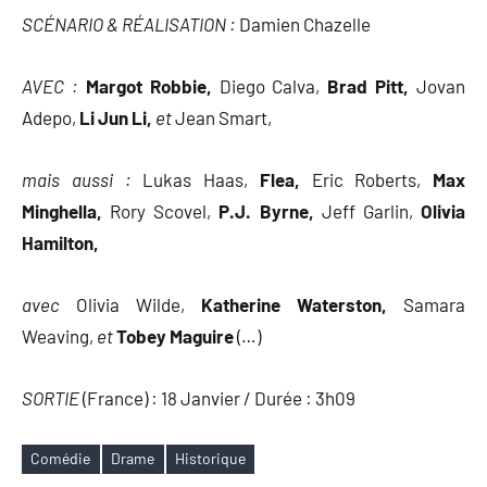
SCÉNARIO & RÉALISATION :
Damien Chazelle
AVEC :
Margot Robbie,
Diego Calva,
Brad Pitt,
Jovan
Adepo,
Li Jun Li,
et
Jean Smart,
mais aussi :
Lukas Haas,
Flea,
Eric Roberts,
Max
Minghella,
Rory Scovel,
P.J. Byrne,
Jeff Garlin,
Olivia
Hamilton,
avec
Olivia Wilde,
Katherine Waterston,
Samara
Weaving,
et
Tobey Maguire
(…)
SORTIE
(France) : 18 Janvier / Durée : 3h09
Comédie
Drame
Historique
Étiquettes