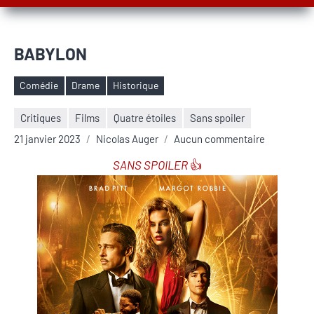
BABYLON
Comédie
Drame
Historique
Étiquettes
Critiques
Films
Quatre étoiles
Sans spoiler
21 janvier 2023
Nicolas Auger
Aucun commentaire