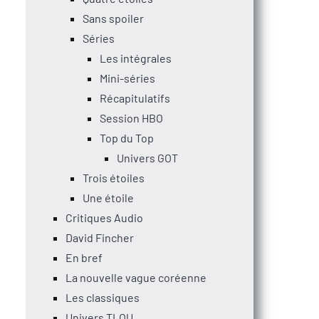
Sans spoiler
Séries
Les intégrales
Mini-séries
Récapitulatifs
Session HBO
Top du Top
Univers GOT
Trois étoiles
Une étoile
Critiques Audio
David Fincher
En bref
La nouvelle vague coréenne
Les classiques
Univers TLOU