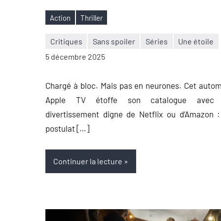
Action
Thriller
Étiquettes
Critiques
Sans spoiler
Séries
Une étoile
Nicolas
Aucun
5 décembre 2025
Auger
commentaire
Chargé à bloc. Mais pas en neurones. Cet auto
Apple TV étoffe son catalogue avec
divertissement digne de Netflix ou d’Amazon 
postulat […]
Continuer la lecture