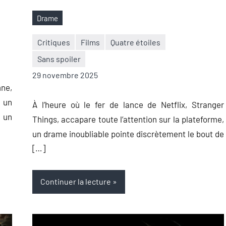
Drame
Étiquettes
Critiques
Films
Quatre étoiles
Sans spoiler
Nicolas
Aucun
29 novembre 2025
Auger
commentaire
mne,
 un
À l’heure où le fer de lance de Netflix, Stranger
: un
Things, accapare toute l’attention sur la plateforme,
un drame inoubliable pointe discrètement le bout de
[…]
Continuer la lecture