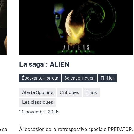
La saga : ALIEN
Épouvante-horreur
Science-fiction
Thriller
Étiquettes
Alerte Spoilers
Critiques
Films
Les classiques
Nicolas
Aucun
20 novembre 2025
Auger
commentaire
e sa
À l’occasion de la rétrospective spéciale PREDATOR,