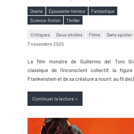
Drame
Épouvante-horreur
Fantastique
Étiquettes
Science-fiction
Thriller
Critiques
Deux étoiles
Films
Sans spoiler
Nicolas
Aucun
7 novembre 2025
Auger
commentaire
Le film monstre de Guillermo del Toro Gr
classique de l’inconscient collectif, la figur
Frankenstein et de sa créature a nourri, au fil des
Continuer la lecture