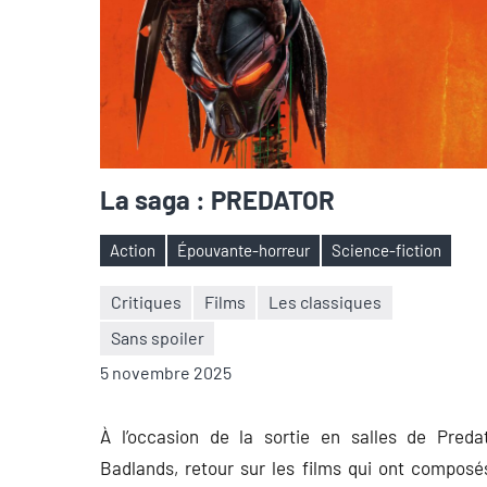
La saga : PREDATOR
Action
Épouvante-horreur
Science-fiction
Étiquettes
Critiques
Films
Les classiques
Sans spoiler
Nicolas
Aucun
5 novembre 2025
Auger
commentaire
À l’occasion de la sortie en salles de Preda
Badlands, retour sur les films qui ont composé