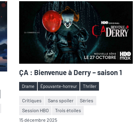
ÇA : Bienvenue à Derry – saison 1
Drame
Épouvante-horreur
Thriller
Étiquettes
Critiques
Sans spoiler
Séries
Session HBO
Trois étoiles
Nicolas
1
15 décembre 2025
Auger
commentaire