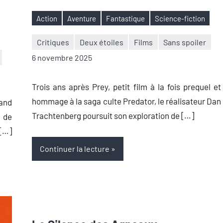
Action
Aventure
Fantastique
Science-fiction
Étiquettes
Critiques
Deux étoiles
Films
Sans spoiler
Nicolas
Aucun
6 novembre 2025
Auger
commentaire
Trois ans après Prey, petit film à la fois prequel et
hommage à la saga culte Predator, le réalisateur Dan
and
Trachtenberg poursuit son exploration de […]
e de
 […]
Continuer la lecture