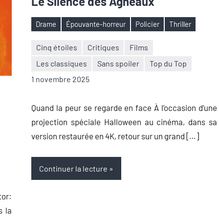
Le Silence des Agneaux
Drame
Épouvante-horreur
Policier
Thriller
Étiquettes
Cinq étoiles
Critiques
Films
Les classiques
Sans spoiler
Top du Top
Nicolas
Aucun
1 novembre 2025
Auger
commentaire
Quand la peur se regarde en face À l’occasion d’une
projection spéciale Halloween au cinéma, dans sa
version restaurée en 4K, retour sur un grand […]
Continuer la lecture
tor:
s la