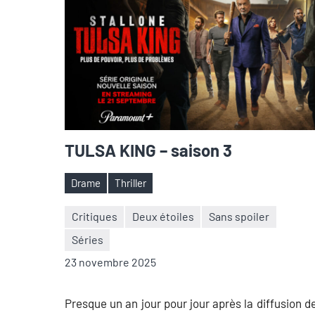
TULSA KING – saison 3
Drame
Thriller
Étiquettes
Critiques
Deux étoiles
Sans spoiler
Séries
Nicolas
Aucun
23 novembre 2025
Auger
commentaire
Presque un an jour pour jour après la diffusion d