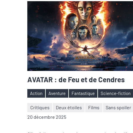
AVATAR : de Feu et de Cendres
Action
Aventure
Fantastique
Science-fiction
Étiquettes
Critiques
Deux étoiles
Films
Sans spoiler
Nicolas
Aucun
20 décembre 2025
Auger
commentaire