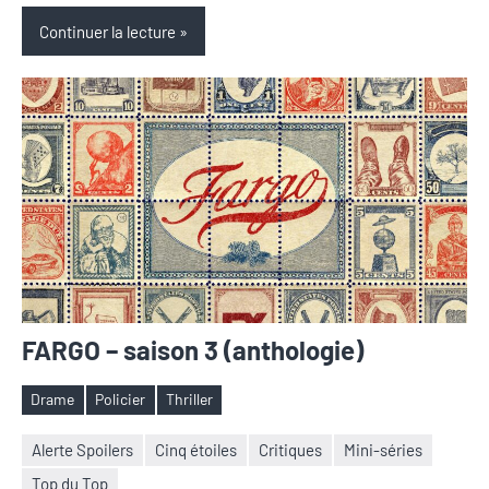
Continuer la lecture
FARGO – saison 3 (anthologie)
Drame
Policier
Thriller
Étiquettes
Alerte Spoilers
Cinq étoiles
Critiques
Mini-séries
Top du Top