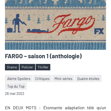
FARGO – saison 1 (anthologie)
Drame
Policier
Thriller
Étiquettes
Alerte Spoilers
Critiques
Mini-séries
Quatre étoiles
Top du Top
Nicolas
Aucun
26 mai 2022
Auger
commentaire
EN DEUX MOTS : Étonnante adaptation télé qu’un