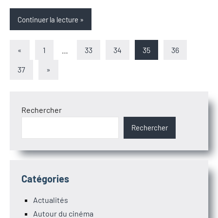
Continuer la lecture
Pagination
Articles
«
1
…
33
34
35
36
précédents
des
Articles
37
»
suivants
publications
Rechercher
Rechercher
Catégories
Actualités
Autour du cinéma