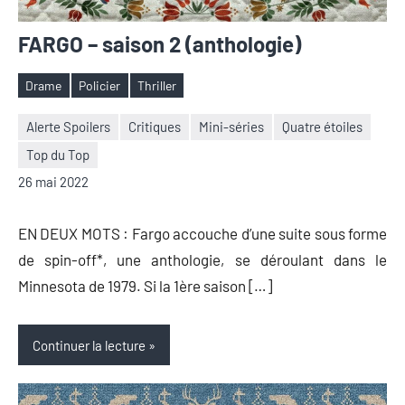
FARGO – saison 2 (anthologie)
Drame
Policier
Thriller
Étiquettes
Alerte Spoilers
Critiques
Mini-séries
Quatre étoiles
Top du Top
Nicolas
Aucun
26 mai 2022
Auger
commentaire
EN DEUX MOTS : Fargo accouche d’une suite sous forme
de spin-off*, une anthologie, se déroulant dans le
Minnesota de 1979. Si la 1ère saison […]
Continuer la lecture