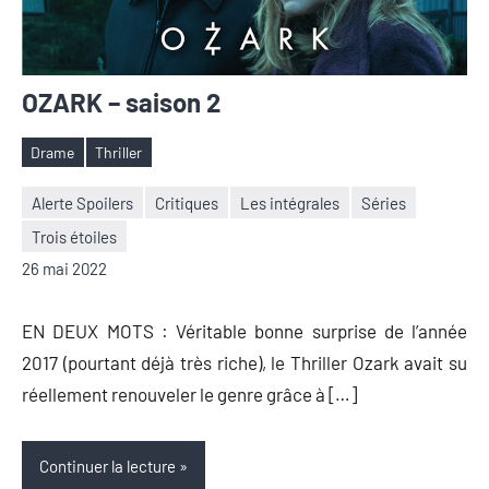
OZARK – saison 2
Drame
Thriller
Étiquettes
Alerte Spoilers
Critiques
Les intégrales
Séries
Trois étoiles
Nicolas
Aucun
26 mai 2022
Auger
commentaire
EN DEUX MOTS : Véritable bonne surprise de l’année
2017 (pourtant déjà très riche), le Thriller Ozark avait su
réellement renouveler le genre grâce à […]
Continuer la lecture