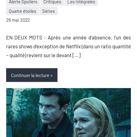
Alerte Spoilers
Critiques
Les intégrales
Quatre étoiles
Séries
Nicolas
Aucun
26 mai 2022
Auger
commentaire
EN DEUX MOTS : Après une année d’absence, l’un des
rares shows d’exception de Netflix (dans un ratio quantité
– qualité) revient sur le devant […]
Continuer la lecture