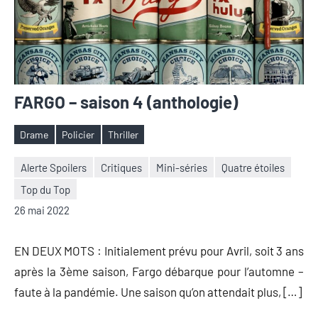
FARGO – saison 4 (anthologie)
Drame
Policier
Thriller
Étiquettes
Alerte Spoilers
Critiques
Mini-séries
Quatre étoiles
Top du Top
Nicolas
Aucun
26 mai 2022
Auger
commentaire
EN DEUX MOTS : Initialement prévu pour Avril, soit 3 ans
après la 3ème saison, Fargo débarque pour l’automne –
faute à la pandémie. Une saison qu’on attendait plus, […]