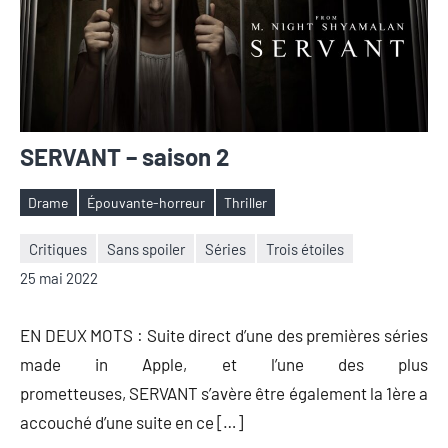
SERVANT – saison 2
Drame
Épouvante-horreur
Thriller
Étiquettes
Critiques
Sans spoiler
Séries
Trois étoiles
Nicolas
1
25 mai 2022
Auger
commentaire
EN DEUX MOTS : Suite direct d’une des premières séries
made in Apple, et l’une des plus
prometteuses, SERVANT s’avère être également la 1ère a
accouché d’une suite en ce […]