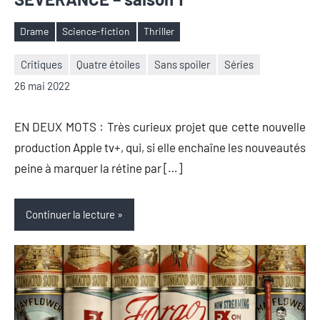
Drame
Science-fiction
Thriller
Étiquettes
Critiques
Quatre étoiles
Sans spoiler
Séries
Nicolas
2
26 mai 2022
Auger
commentaires
EN DEUX MOTS : Très curieux projet que cette nouvelle
production Apple tv+, qui, si elle enchaîne les nouveautés
peine à marquer la rétine par […]
Continuer la lecture