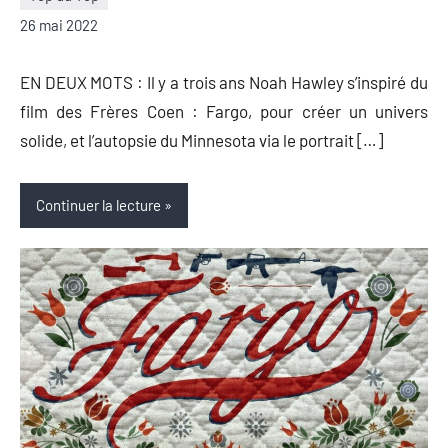
Nicolas
Aucun
26 mai 2022
Auger
commentaire
EN DEUX MOTS : Il y a trois ans Noah Hawley s’inspiré du
film des Frères Coen : Fargo, pour créer un univers
solide, et l’autopsie du Minnesota via le portrait […]
Continuer la lecture