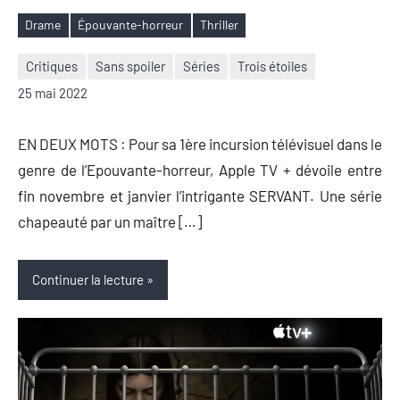
Drame
Épouvante-horreur
Thriller
Étiquettes
Critiques
Sans spoiler
Séries
Trois étoiles
Nicolas
3
25 mai 2022
Auger
commentaires
EN DEUX MOTS : Pour sa 1ère incursion télévisuel dans le
genre de l’Epouvante-horreur, Apple TV + dévoile entre
fin novembre et janvier l’intrigante SERVANT. Une série
chapeauté par un maître […]
Continuer la lecture