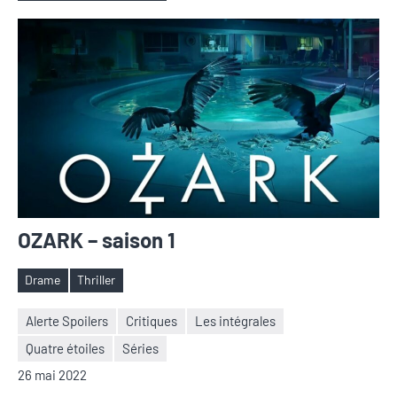
OZARK – saison 1
Drame
Thriller
Étiquettes
Alerte Spoilers
Critiques
Les intégrales
Quatre étoiles
Séries
Nicolas
Aucun
26 mai 2022
Auger
commentaire