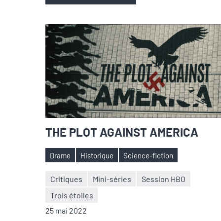
THE PLOT AGAINST AMERICA
Drame
Historique
Science-fiction
Étiquettes
Critiques
Mini-séries
Session HBO
Trois étoiles
Nicolas
Aucun
25 mai 2022
Auger
commentaire