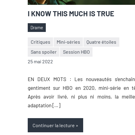
I KNOW THIS MUCH IS TRUE
Drame
Étiquettes
Critiques
Mini-séries
Quatre étoiles
Sans spoiler
Session HBO
Nicolas
Aucun
25 mai 2022
Auger
commentaire
EN DEUX MOTS : Les nouveautés s’enchaîn
gentiment sur HBO en 2020, mini-série en tê
Après avoir livré, ni plus ni moins, la meill
adaptation […]
Continuer la lecture