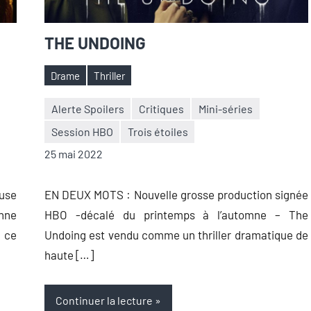
THE UNDOING
Drame
Thriller
Étiquettes
Alerte Spoilers
Critiques
Mini-séries
Session HBO
Trois étoiles
Nicolas
Aucun
25 mai 2022
Auger
commentaire
use
EN DEUX MOTS : Nouvelle grosse production signée
nne
HBO -décalé du printemps à l’automne – The
 ce
Undoing est vendu comme un thriller dramatique de
haute […]
Continuer la lecture