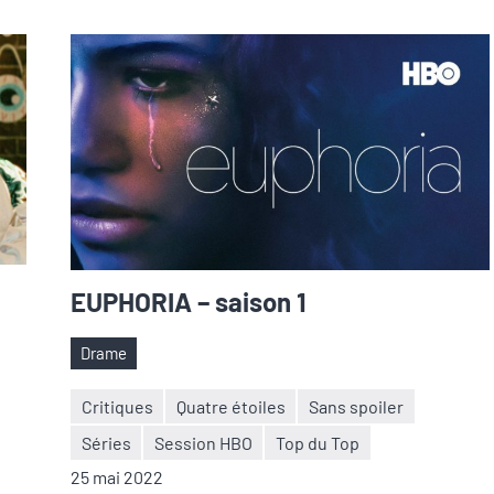
EUPHORIA – saison 1
Drame
Étiquettes
Critiques
Quatre étoiles
Sans spoiler
Séries
Session HBO
Top du Top
Nicolas
2
25 mai 2022
Auger
commentaires