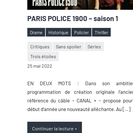
PARIS POLICE 1900 – saison 1
Drame
Historique
Policier
Thriller
Étiquettes
Critiques
Sans spoiler
Séries
Trois étoiles
Nicolas
Aucun
25 mai 2022
Auger
commentaire
EN DEUX MOTS : Dans son ambitie
programmation de création originale l’ancie
référence du câble – CANAL + – propose pour
début d’année une nouveauté alléchante. Au […]
Continuer la lecture