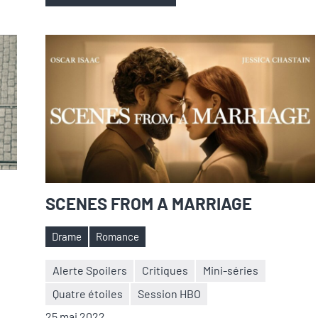
SCENES FROM A MARRIAGE
Drame
Romance
Étiquettes
Alerte Spoilers
Critiques
Mini-séries
Quatre étoiles
Session HBO
Nicolas
1
25 mai 2022