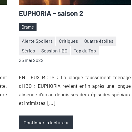
EUPHORIA – saison 2
Drame
Étiquettes
Alerte Spoilers
Critiques
Quatre étoiles
Séries
Session HBO
Top du Top
Nicolas
Aucun
25 mai 2022
Auger
commentaire
ent
EN DEUX MOTS : La claque faussement teenage
te.
d’HBO : EUPHORIA revient enfin après une longue
eure
absence d’un an depuis ses deux épisodes spéciaux
et intimistes, […]
Continuer la lecture