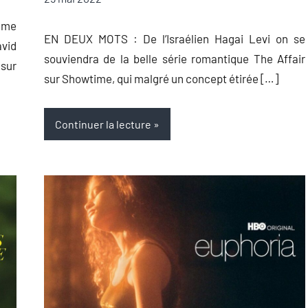
Auger
commentaire
ème
EN DEUX MOTS : De l’Israélien Hagai Levi on se
vid
souviendra de la belle série romantique The Affair
 sur
sur Showtime, qui malgré un concept étirée […]
Continuer la lecture