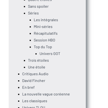
Sans spoiler
Séries
Les intégrales
Mini-séries
Récapitulatifs
Session HBO
Top du Top
Univers GOT
Trois étoiles
Une étoile
Critiques Audio
David Fincher
En bref
La nouvelle vague coréenne
Les classiques
Univers TLOU