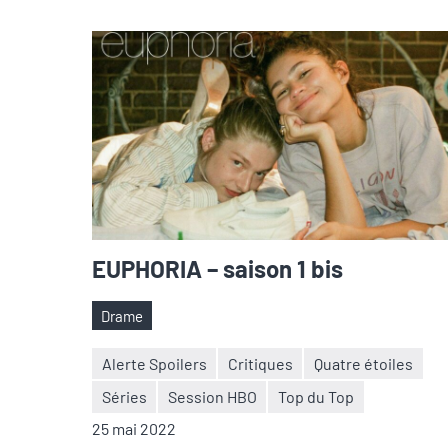
EUPHORIA – saison 1 bis
Drame
Étiquettes
Alerte Spoilers
Critiques
Quatre étoiles
Séries
Session HBO
Top du Top
Nicolas
Aucun
25 mai 2022
Auger
commentaire