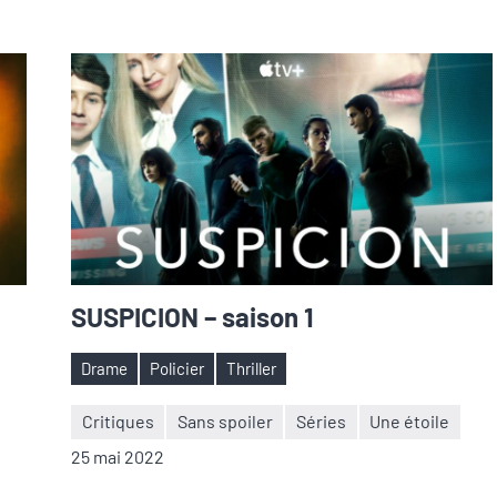
SUSPICION – saison 1
Drame
Policier
Thriller
Étiquettes
Critiques
Sans spoiler
Séries
Une étoile
Nicolas
Aucun
25 mai 2022
Auger
commentaire