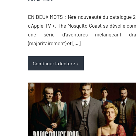
Auger
commentaire
EN DEUX MOTS : 1ère nouveauté du catalogue 2
d’Apple TV +, The Mosquito Coast se dévoile c
une série d’aventures mélangeant dr
(majoritairement) et […]
Continuer la lecture